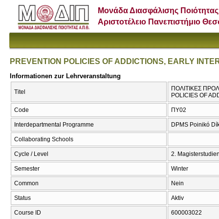
Μονάδα Διασφάλισης Ποιότητας
Αριστοτέλειο Πανεπιστήμιο Θε
PREVENTION POLICIES OF ADDICTIONS, EARLY INT
Informationen zur Lehrveranstaltung
ΠΟΛΙΤΙΚΕΣ ΠΡΟ
Titel
POLICIES OF AD
Code
ΠΥ02
Interdepartmental Programme
DPMS Poinikó Díka
Collaborating Schools
Cycle / Level
2. Magisterstudi
Semester
Winter
Common
Nein
Status
Aktiv
Course ID
600003022