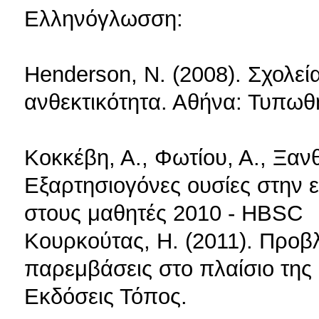
Ελληνόγλωσση:
Henderson, N. (2008). Σχολε
ανθεκτικότητα. Αθήνα: Τυπωθ
Κοκκέβη, Α., Φωτίου, Α., Ξαν
Εξαρτησιογόνες ουσίες στην 
στους μαθητές 2010 - HBSC
Κουρκούτας, Η. (2011). Προβ
παρεμβάσεις στο πλαίσιο της 
Εκδόσεις Τόπος.