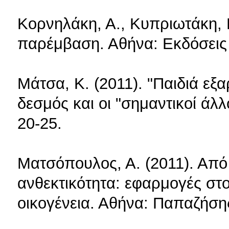
Κορνηλάκη, Α., Κυπριωτάκη, 
παρέμβαση. Αθήνα: Εκδόσεις 
Μάτσα, Κ. (2011). "Παιδιά εξ
δεσμός και οι "σημαντικοί άλλ
20-25.
Ματσόπουλος, Α. (2011). Από
ανθεκτικότητα: εφαρμογές στο
οικογένεια. Αθήνα: Παπαζήση