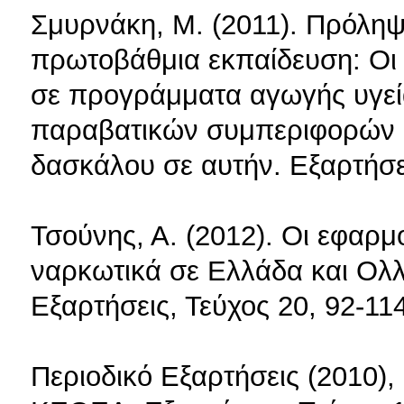
Σμυρνάκη, Μ. (2011). Πρόληψ
πρωτοβάθμια εκπαίδευση: Οι
σε προγράμματα αγωγής υγεί
παραβατικών συμπεριφορών στ
δασκάλου σε αυτήν. Εξαρτήσει
Τσούνης, Α. (2012). Οι εφαρ
ναρκωτικά σε Ελλάδα και Ολλ
Εξαρτήσεις, Τεύχος 20, 92-114
Περιοδικό Εξαρτήσεις (2010),