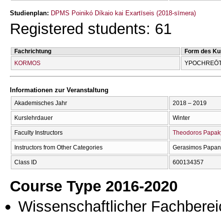
Studienplan:
DPMS Poinikó Díkaio kai Exartīseis (2018-sīmera)
Registered students: 61
Fachrichtung
Form des Ku
KORMOS
YPOCΗREŌT
Informationen zur Veranstaltung
Akademisches Jahr
2018 – 2019
Kurslehrdauer
Winter
Faculty Instructors
Theodoros Papak
Instructors from Other Categories
Gerasimos Papan
Class ID
600134357
Course Type 2016-2020
Wissenschaftlicher Fachberei