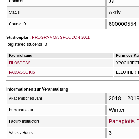
Ja
Common
Aktiv
Status
600000554
Course ID
Studienplan:
PROGRAMMA SPOUDŌN 2011
Registered students: 3
Fachrichtung
Form des Ku
FILOSOFIAS
YPOCΗREŌTI
PAIDAGŌGIKĪS
ELEUTHERĪ 
Informationen zur Veranstaltung
2018 – 201
Akademisches Jahr
Winter
Kurslehrdauer
Panagiotis 
Faculty Instructors
3
Weekly Hours