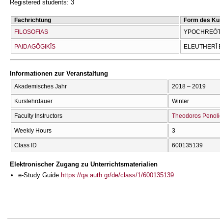
Registered students: 3
Fachrichtung
Form des Ku
FILOSOFIAS
YPOCΗREŌTI
PAIDAGŌGIKĪS
ELEUTHERĪ 
Informationen zur Veranstaltung
Akademisches Jahr
2018 – 2019
Kurslehrdauer
Winter
Faculty Instructors
Theodoros Penoli
Weekly Hours
3
Class ID
600135139
Elektronischer Zugang zu Unterrichtsmaterialien
e-Study Guide
https://qa.auth.gr/de/class/1/600135139