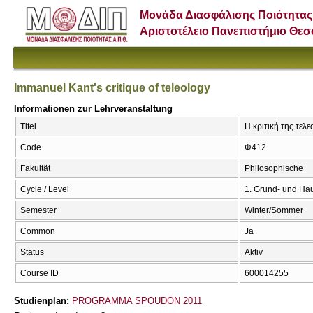
Μονάδα Διασφάλισης Ποιότητας
Αριστοτέλειο Πανεπιστήμιο Θε
Immanuel Kant's critique of teleology
Informationen zur Lehrveranstaltung
Titel
Η κριτική της τελε
Code
Φ412
Fakultät
Philosophische
Cycle / Level
1. Grund- und Ha
Semester
Winter/Sommer
Common
Ja
Status
Aktiv
Course ID
600014255
Studienplan:
PROGRAMMA SPOUDŌN 2011