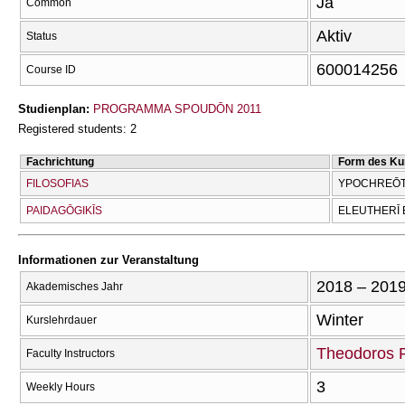
Ja
Common
Aktiv
Status
600014256
Course ID
Studienplan:
PROGRAMMA SPOUDŌN 2011
Registered students: 2
Fachrichtung
Form des Ku
FILOSOFIAS
YPOCΗREŌTI
PAIDAGŌGIKĪS
ELEUTHERĪ 
Informationen zur Veranstaltung
2018 – 201
Akademisches Jahr
Winter
Kurslehrdauer
Theodoros P
Faculty Instructors
3
Weekly Hours