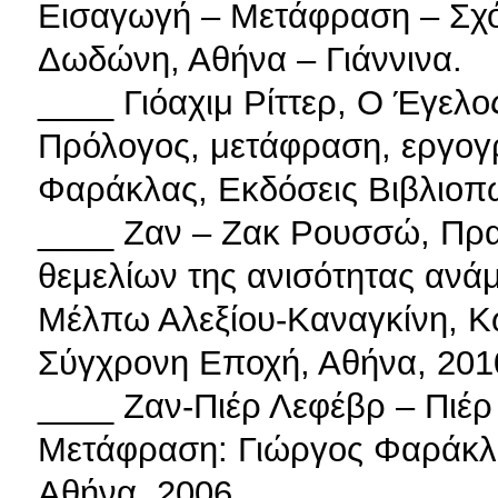
Εισαγωγή – Μετάφραση – Σχόλ
Δωδώνη, Αθήνα – Γιάννινα.
____ Γιόαχιμ Ρίττερ, Ο Έγελο
Πρόλογος, μετάφραση, εργογρ
Φαράκλας, Εκδόσεις Βιβλιοπω
____ Ζαν – Ζακ Ρουσσώ, Πραγ
θεμελίων της ανισότητας αν
Μέλπω Αλεξίου-Καναγκίνη, Κ
Σύγχρονη Εποχή, Αθήνα, 201
____ Ζαν-Πιέρ Λεφέβρ – Πιέρ
Μετάφραση: Γιώργος Φαράκλας
Αθήνα, 2006.