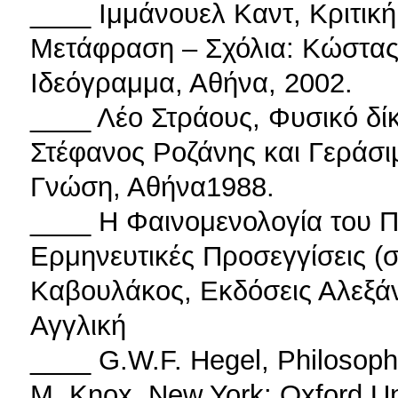
____ Ιμμάνουελ Καντ, Κριτική
Μετάφραση – Σχόλια: Κώστας
Ιδεόγραμμα, Αθήνα, 2002.
____ Λέο Στράους, Φυσικό δίκ
Στέφανος Ροζάνης και Γεράσι
Γνώση, Αθήνα1988.
____ Η Φαινομενολογία του Π
Ερμηνευτικές Προσεγγίσεις (σ
Καβουλάκος, Εκδόσεις Αλεξάν
Αγγλική
____ G.W.F. Hegel, Philosophy 
M. Knox, New York: Oxford Un