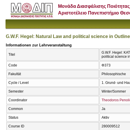
Μονάδα Διασφάλισης Ποιότητας
Αριστοτέλειο Πανεπιστήμιο Θε
G.W.F. Hegel: Natural Law and political science in Outline
Informationen zur Lehrveranstaltung
G.W.F. Hegel: Κ
Titel
political science 
Code
Φ373
Fakultät
Philosophische
Cycle / Level
1. Grund- und Ha
Semester
Winter/Sommer
Coordinator
Theodoros Penoli
Common
Ja
Status
Aktiv
Course ID
280009512