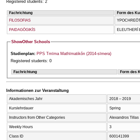
Registered students: 2
Fachrichtung
Form des Ku
FILOSOFIAS
YPOCΗREŌTI
PAIDAGŌGIKĪS
ELEUTHERĪ 
Show
Other Schools
Studienplan:
PPS Tmīma Mathīmatikṓn (2014-sīmera)
Registered students: 0
Fachrichtung
Form des 
Informationen zur Veranstaltung
Akademisches Jahr
2018 – 2019
Kurslehrdauer
Spring
Instructors from Other Categories
Alexandros Tillas
Weekly Hours
3
Class ID
600141399