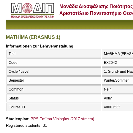
Μονάδα Διασφάλισης Ποιότητας
Αριστοτέλειο Πανεπιστήμιο Θε
MATHĪMA (ERASMUS 1)
Informationen zur Lehrveranstaltung
Titel
ΜΑΘΗΜΑ (ERASMU
Code
EX2042
Cycle / Level
1. Grund- und Ha
Semester
Winter/Sommer
Common
Nein
Status
Aktiv
Course ID
40001535
Studienplan:
PPS Tmīma Viologías (2017-sīmera)
Registered students: 31