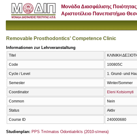
Μονάδα Διασφάλισης Ποιότητας
Αριστοτέλειο Πανεπιστήμιο Θε
Removable Prosthodontics' Competence Clinic
Informationen zur Lehrveranstaltung
Titel
ΚΛΙΝΙΚΗ ΔΕΞΙΟΤΗ
Code
100805C
Cycle / Level
1. Grund- und Ha
Semester
Winter/Sommer
Coordinator
Eleni Kotsiomyti
Common
Nein
Status
Aktiv
Course ID
240000680
Studienplan:
PPS Tmīmatos Odontiatrikīs (2010-sīmera)