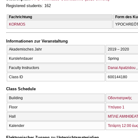
Registered students: 162
Fachrichtung
Form des Ku
KORMOS
YPOCΗREŌT
Informationen zur Veranstaltung
Akademisches Jahr
2019 – 2020
Kurslehrdauer
Spring
Faculty Instructors
Danai Apatzidou
Class ID
600144180
Class Schedule
Building
Οδοντιατρικής
Floor
Υπόγειο 1
Hall
ΜΠΛΕ ΑΜΦΙΘΕΑΤ
Kalender
Τετάρτη 12:00 έω
Elektronischer Zugang zu Unterrichtsmaterialien