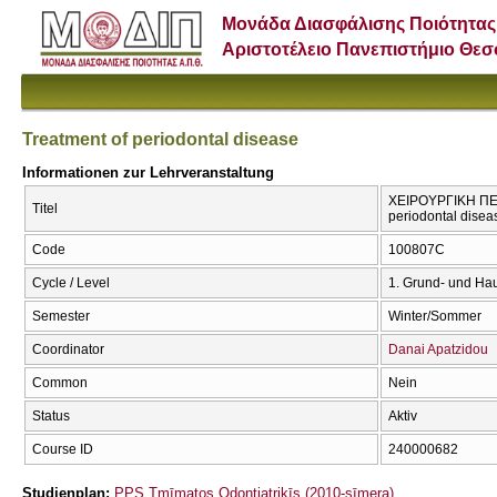
Μονάδα Διασφάλισης Ποιότητας
Αριστοτέλειο Πανεπιστήμιο Θε
Treatment of periodontal disease
Informationen zur Lehrveranstaltung
ΧΕΙΡΟΥΡΓΙΚΗ ΠΕ
Titel
periodontal disea
Code
100807C
Cycle / Level
1. Grund- und Ha
Semester
Winter/Sommer
Coordinator
Danai Apatzidou
Common
Nein
Status
Aktiv
Course ID
240000682
Studienplan:
PPS Tmīmatos Odontiatrikīs (2010-sīmera)