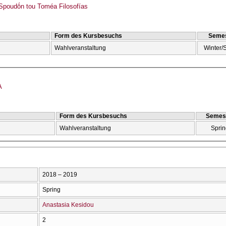
poudṓn tou Toméa Filosofías
Form des Kursbesuchs
Semes
Wahlveranstaltung
Winter/
A
Form des Kursbesuchs
Semes
Wahlveranstaltung
Sprin
2018 – 2019
Spring
Anastasia Kesidou
2