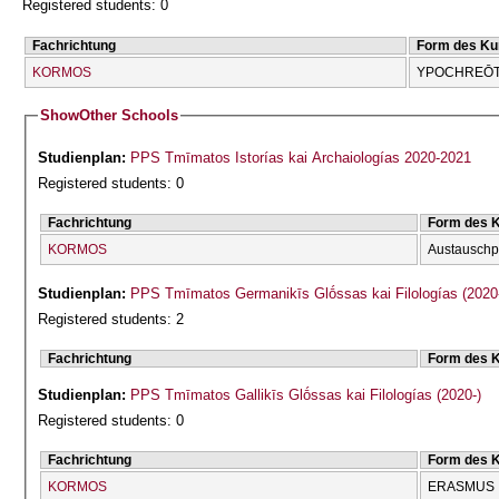
Registered students: 0
Fachrichtung
Form des Ku
KORMOS
YPOCΗREŌT
Show
Other Schools
Studienplan:
PPS Tmīmatos Istorías kai Archaiologías 2020-2021
Registered students: 0
Fachrichtung
Form des 
KORMOS
Austausch
Studienplan:
PPS Tmīmatos Germanikīs Glṓssas kai Filologías (2020
Registered students: 2
Fachrichtung
Form des 
Studienplan:
PPS Tmīmatos Gallikīs Glṓssas kai Filologías (2020-)
Registered students: 0
Fachrichtung
Form des 
KORMOS
ERASMUS