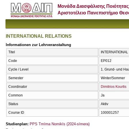
Μονάδα Διασφάλισης Ποιότητας
Αριστοτέλειο Πανεπιστήμιο Θε
INTERNATIONAL RELATIONS
Informationen zur Lehrveranstaltung
Titel
INTERNATIONAL 
Code
ΕΡ012
Cycle / Level
1. Grund- und Ha
Semester
Winter/Sommer
Coordinator
Dimitrios Kourtis
Common
Ja
Status
Aktiv
Course ID
100001257
Studienplan:
PPS Tmīma Nomikīs (2024-sīmera)