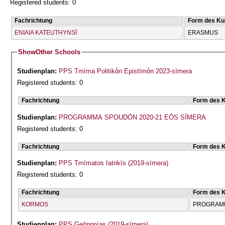
Registered students: 0
Fachrichtung
Form des Ku
ENIAIA KATEUTHYNSĪ
ERASMUS
Show
Other Schools
Studienplan:
PPS Tmīma Politikṓn Epistīmṓn 2023-sīmera
Registered students: 0
Fachrichtung
Form des 
Studienplan:
PROGRAMMA SPOUDŌN 2020-21 EŌS SĪMERA
Registered students: 0
Fachrichtung
Form des 
Studienplan:
PPS Tmīmatos Iatrikīs (2019-sīmera)
Registered students: 0
Fachrichtung
Form des 
KORMOS
PROGRAMM
Studienplan:
PPS Geōponías (2019-sīmera)