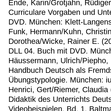
Ende, Karin/Grotjahn, Rüdiger
Curriculare Vorgaben und Unt
DVD. München: Klett-Langens
Funk, Hermann/Kuhn, Christin
Dorothea/Wicke, Rainer E. (20
DLL 04. Buch mit DVD. Münch
Häussermann, Ulrich/Piepho,
Handbuch Deutsch als Fremds
Übungstypologie. München: i
Henrici, Gert/Riemer, Claudia 
Didaktik des Unterrichts Deu
Videobeispielen. Bd. 1. Baltm