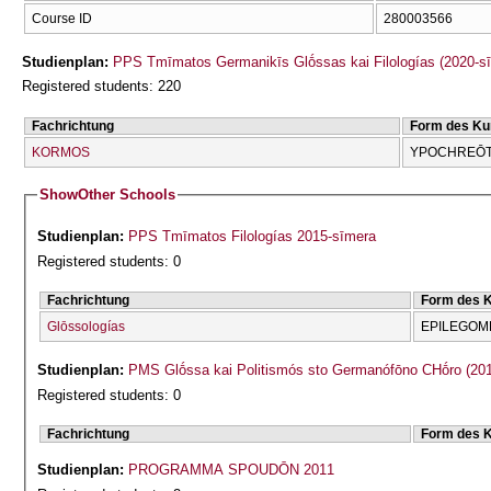
Course ID
280003566
Studienplan:
PPS Tmīmatos Germanikīs Glṓssas kai Filologías (2020-s
Registered students: 220
Fachrichtung
Form des Ku
KORMOS
YPOCΗREŌT
Show
Other Schools
Studienplan:
PPS Tmīmatos Filologías 2015-sīmera
Registered students: 0
Fachrichtung
Form des 
Glōssologías
EPILEGOME
Studienplan:
PMS Glṓssa kai Politismós sto Germanófōno CΗṓro (201
Registered students: 0
Fachrichtung
Form des 
Studienplan:
PROGRAMMA SPOUDŌN 2011