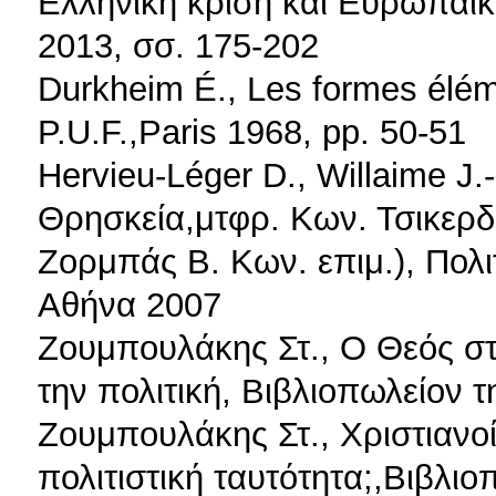
Ελληνική κρίση και Ευρωπαϊκή
2013, σσ. 175-202
Durkheim É., Les formes éléme
P.U.F.,Paris 1968, pp. 50-51
Hervieu-Léger D., Willaime J.
Θρησκεία,μτφρ. Κων. Τσικερδ
Ζορμπάς Β. Κων. επιμ.), Πολι
Αθήνα 2007
Ζουμπουλάκης Στ., Ο Θεός στη
την πολιτική, Βιβλιοπωλείον 
Ζουμπουλάκης Στ., Χριστιανοί
πολιτιστική ταυτότητα;,Βιβλι