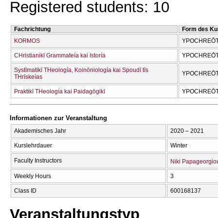
Registered students: 10
Fachrichtung
Form des Ku
KORMOS
YPOCΗREŌTI
CΗristianikī Grammateía kai Istoría
YPOCΗREŌTI
Systīmatikī THeología, Koinōniología kai Spoudī tīs
YPOCΗREŌTI
THrīskeías
Praktikī THeología kai Paidagōgikī
YPOCΗREŌTI
Informationen zur Veranstaltung
Akademisches Jahr
2020 – 2021
Kurslehrdauer
Winter
Faculty Instructors
Niki Papageorgio
Weekly Hours
3
Class ID
600168137
Veranstaltungstyp