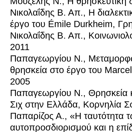
Μουζέλης Ν., Η θρησκευτική 
Νικολαΐδης Β. Απ., Η διαλεκτι
έργο του Émile Durkheim, Γρ
Νικολαΐδης Β. Απ., Κοινωνιο
2011
Παπαγεωργίου Ν., Μεταμορφώσ
θρησκεία στο έργο του Marce
2005
Παπαγεωργίου Ν., Θρησκεία κ
Σιχ στην Ελλάδα, Κορνηλία Σ
Παπαρίζος Α., «Η ταυτότητα 
αυτοπροσδιορισμού και η επί