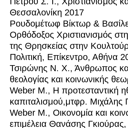
Πέτρου Σ. Ι., Χριστιανισμός 
Θεσσαλονίκη 2017
Ρουδομέτωφ Βίκτωρ & Βασίλει
Ορθόδοξος Χριστιανισμός στ
της Θρησκείας στην Κουλτούρα
Πολιτική, Επίκεντρο, Αθήνα 2
Τσιρώνης Ν. Χ., Άνθρωπος κα
θεολογίας και κοινωνικής θε
Weber M., Η προτεσταντική ηθ
καπιταλισμού,μτφρ. Μιχάλης 
Weber M., Οικονομία και κοινω
επιμέλεια Θανάσης Γκιούρας