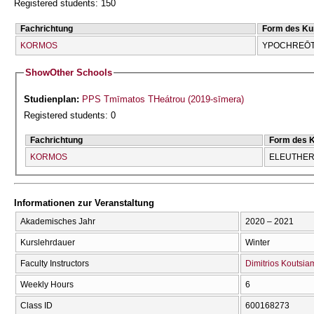
Registered students: 150
Fachrichtung
Form des Ku
KORMOS
YPOCΗREŌT
Show
Other Schools
Studienplan:
PPS Tmīmatos THeátrou (2019-sīmera)
Registered students: 0
Fachrichtung
Form des 
KORMOS
ELEUTHERĪ
Informationen zur Veranstaltung
Akademisches Jahr
2020 – 2021
Kurslehrdauer
Winter
Faculty Instructors
Dimitrios Koutsi
Weekly Hours
6
Class ID
600168273