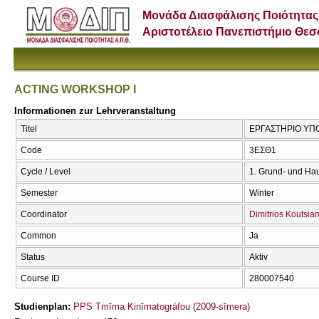
Μονάδα Διασφάλισης Ποιότητας
Αριστοτέλειο Πανεπιστήμιο Θε
ACTING WORKSHOP I
Informationen zur Lehrveranstaltung
Titel
ΕΡΓΑΣΤΗΡΙΟ ΥΠΟ
Code
3ΕΣΘ1
Cycle / Level
1. Grund- und Ha
Semester
Winter
Coordinator
Dimitrios Koutsi
Common
Ja
Status
Aktiv
Course ID
280007540
Studienplan:
PPS Tmīma Kinīmatográfou (2009-sīmera)