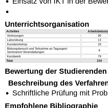
Einsatz von IKT in der Bewe
Unterrichtsorganisation
Activities
Arbeitsbelast
Vorlesungen
90
Laborübung
13
Kunstworkshop
20
Bildungsbesuch und Teilnahme an Tagungen/
8
Seminaren/ Veranstaltungen
Kunstwerk
79
Total
210
Bewertung der Studierenden
Beschreibung des Verfahre
Schriftliche Prüfung mit Pro
Empfohlene Bibliographie