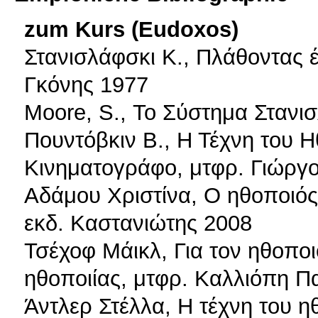
zum Kurs (Eudoxos)
Στανισλάφσκι Κ., Πλάθοντας έ
Γκόνης 1977
Moore, S., Το Σύστημα Στανι
Πουντόβκιν Β., Η Τέχνη του Η
Κινηματογράφο, μτφρ. Γιώργο
Αδάμου Χριστίνα, Ο ηθοποιός
εκδ. Καστανιώτης 2008
Τσέχοφ Μάικλ, Για τον ηθοποιό
ηθοποιίας, μτφρ. Καλλιόπη Πα
Άντλερ Στέλλα, H τέχνη του 