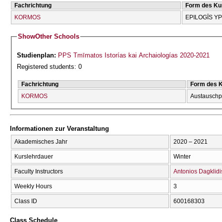
Fachrichtung
Form des Ku
KORMOS
EPILOGĪS Y
Show
Other Schools
Studienplan:
PPS Tmīmatos Istorías kai Archaiologías 2020-2021
Registered students: 0
Fachrichtung
Form des 
KORMOS
Austausch
Informationen zur Veranstaltung
Akademisches Jahr
2020 – 2021
Kurslehrdauer
Winter
Faculty Instructors
Antonios Dagklidi
Weekly Hours
3
Class ID
600168303
Class Schedule