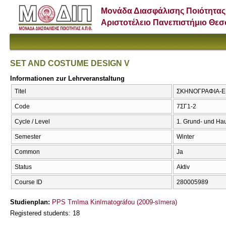
Μονάδα Διασφάλισης Ποιότητας
Αριστοτέλειο Πανεπιστήμιο Θε
SET AND COSTUME DESIGN V
Informationen zur Lehrveranstaltung
Titel
ΣΚΗΝΟΓΡΑΦΙΑ-ΕΝ
Code
7ΣΓ1-2
Cycle / Level
1. Grund- und Ha
Semester
Winter
Common
Ja
Status
Aktiv
Course ID
280005989
Studienplan:
PPS Tmīma Kinīmatográfou (2009-sīmera)
Registered students: 18