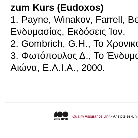
zum Kurs (Eudoxos)
1. Payne, Winakov, Farrell, B
Ενδυμασίας, Εκδόσεις Ίον.
2. Gombrich, G.H., Το Χρονικ
3. Φωτόπουλος Δ., Το Ένδυμα
Αιώνα, Ε.Λ.Ι.Α., 2000.
Quality Assurance Unit
- Aristoteles-U