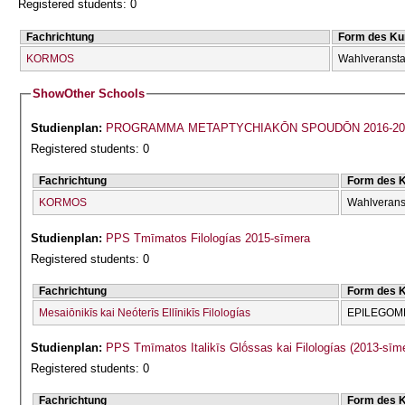
Registered students: 0
Fachrichtung
Form des Ku
KORMOS
Wahlveransta
Show
Other Schools
Studienplan:
PROGRAMMA METAPTYCΗIAKŌN SPOUDŌN 2016-20
Registered students: 0
Fachrichtung
Form des 
KORMOS
Wahlverans
Studienplan:
PPS Tmīmatos Filologías 2015-sīmera
Registered students: 0
Fachrichtung
Form des 
Mesaiōnikīs kai Neóterīs Ellīnikīs Filologías
EPILEGOME
Studienplan:
PPS Tmīmatos Italikīs Glṓssas kai Filologías (2013-sīm
Registered students: 0
Fachrichtung
Form des 