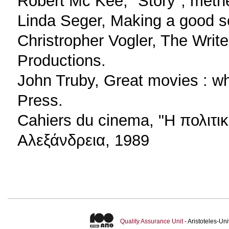
Robert Mc Kee, "Story", met
Linda Seger, Making a good sc
Christropher Vogler, The Writ
Productions.
John Truby, Great movies : w
Press.
Cahiers du cinema, "H πολιτι
Αλεξάνδρεια, 1989
Quality Assurance Unit
- Aristoteles-U