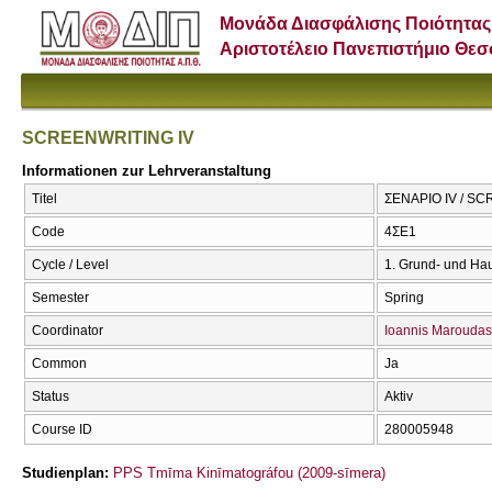
Μονάδα Διασφάλισης Ποιότητας
Αριστοτέλειο Πανεπιστήμιο Θε
SCREENWRITING IV
Informationen zur Lehrveranstaltung
Titel
ΣΕΝΑΡΙΟ IV / S
Code
4ΣΕ1
Cycle / Level
1. Grund- und Ha
Semester
Spring
Coordinator
Ioannis Maroudas
Common
Ja
Status
Aktiv
Course ID
280005948
Studienplan:
PPS Tmīma Kinīmatográfou (2009-sīmera)