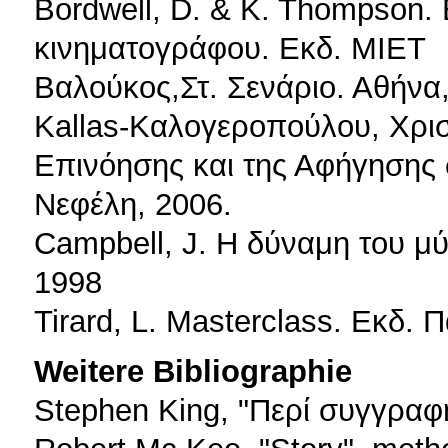
Bordwell, D. & K. Thompson.
κινηματογράφου. Εκδ. ΜΙΕΤ
Βαλούκος,Στ. Σενάριο. Αθήνα,
Kallas-Καλογεροπούλου, Χριστ
Επινόησης και της Αφήγησης 
Νεφέλη, 2006.
Campbell, J. Η δύναμη του μύ
1998
Tirard, L. Masterclass. Eκδ. 
Weitere Bibliographie
Stephen King, "Περί συγγραφή