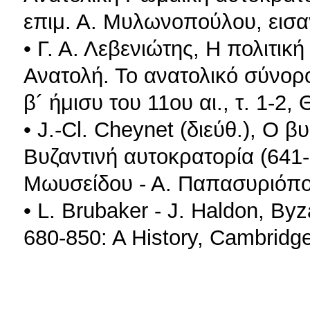
επιμ. Α. Μυλωνοπούλου, εισα
• Γ. Α. Λεβενιώτης, Η πολιτικ
Ανατολή. Το ανατολικό σύνορο
β´ ήμισυ του 11ου αι., τ. 1-2
• J.-Cl. Cheynet (διεύθ.), O 
Βυζαντινή αυτοκρατορία (641-
Μωυσείδου - Α. Παπασυριόπο
• L. Brubaker - J. Haldon, Byz
680-850: A History, Cambridg