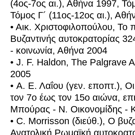
(4ος-7ος αι.), Αθήνα 1997, Τό
Τόμος Γ´ (11ος-12ος αι.), Αθή
• Αικ. Χριστοφιλοπούλου, Το π
Bυζαντινής αυτοκρατορίας 324
- κοινωνία, Αθήνα 2004
• J. F. Haldon, The Palgrave A
2005
• Α. Ε. Λαΐου (γεν. εποπτ.), 
τον 7ο έως τον 15ο αιώνα, επι
Mπούρας - Ν. Οικονομίδης - 
• C. Morrisson (διεύθ.), O βυ
Ανατολική Ρωμαϊκή αυτοκρατο