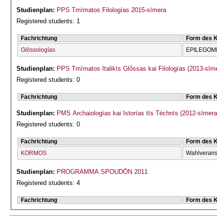
Studienplan:
PPS Tmīmatos Filologías 2015-sīmera
Registered students: 1
Fachrichtung
Form des 
Glōssologías
EPILEGOME
Studienplan:
PPS Tmīmatos Italikīs Glṓssas kai Filologías (2013-sīm
Registered students: 0
Fachrichtung
Form des 
Studienplan:
PMS Archaiologías kai Istorías tīs Téchnīs (2012-sīmera
Registered students: 0
Fachrichtung
Form des 
KORMOS
Wahlverans
Studienplan:
PROGRAMMA SPOUDŌN 2011
Registered students: 4
Fachrichtung
Form des 