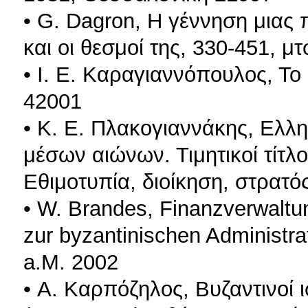
• G. Dagron, Η γέννηση μια
και οι θεσμοί της, 330-451, 
• Ι. Ε. Καραγιαννόπουλος, Το
42001
• Κ. E. Πλακογιαννάκης, Ελλ
μέσων αιώνων. Τιμητικοί τίτλο
Εθιμοτυπία, διοίκηση, στρατό
• W. Brandes, Finanzverwaltu
zur byzantinischen Administrat
a.M. 2002
• Α. Καρπόζηλος, Βυζαντινοί ι