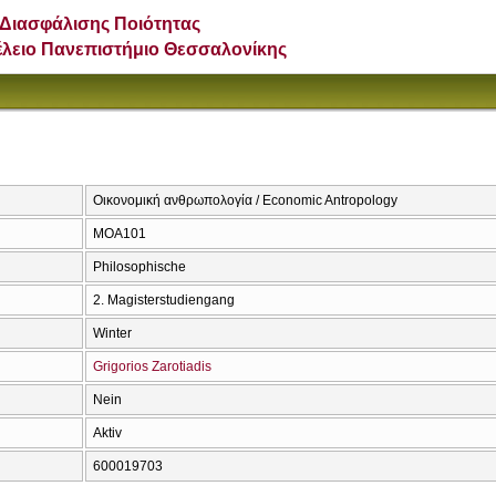
Διασφάλισης Ποιότητας
έλειο Πανεπιστήμιο Θεσσαλονίκης
Οικονομική ανθρωπολογία / Economic Antropology
ΜΟΑ101
Philosophische
2. Magisterstudiengang
Winter
Grigorios Zarotiadis
Nein
Aktiv
600019703