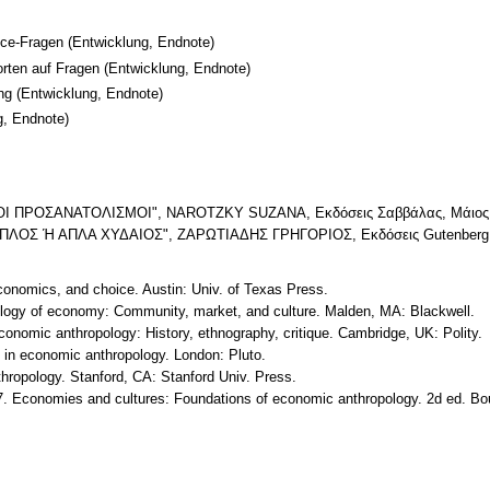
ice-Fragen
(Entwicklung, Endnote)
orten auf Fragen
(Entwicklung, Endnote)
ng
(Entwicklung, Endnote)
g, Endnote)
 ΠΡΟΣΑΝΑΤΟΛΙΣΜΟΙ", NAROTZKY SUZANA, Εκδόσεις Σαββάλας, Μάιος 
ΟΣ Ή ΑΠΛΑ ΧΥΔΑΙΟΣ", ΖΑΡΩΤΙΑΔΗΣ ΓΡΗΓΟΡΙΟΣ, Εκδόσεις Gutenberg, 
conomics, and choice. Austin: Univ. of Texas Press.
ogy of economy: Community, market, and culture. Malden, MA: Blackwell.
conomic anthropology: History, ethnography, critique. Cambridge, UK: Polity.
 in economic anthropology. London: Pluto.
thropology. Stanford, CA: Stanford Univ. Press.
007. Economies and cultures: Foundations of economic anthropology. 2d ed. Bo