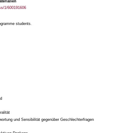
terialien
ass/1/600191606
rogramme students.
ld
alität
twortung und Sensibilität gegenüber Geschlechterfragen