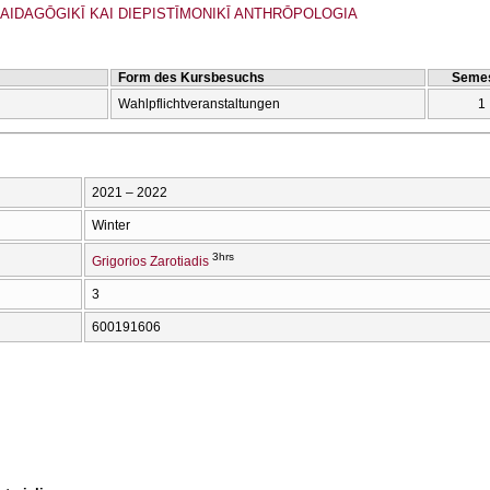
 PAIDAGŌGIKĪ KAI DIEPISTĪMONIKĪ ANTHRŌPOLOGIA
Form des Kursbesuchs
Semes
Wahlpflichtveranstaltungen
1
2021 – 2022
Winter
3hrs
Grigorios Zarotiadis
3
600191606