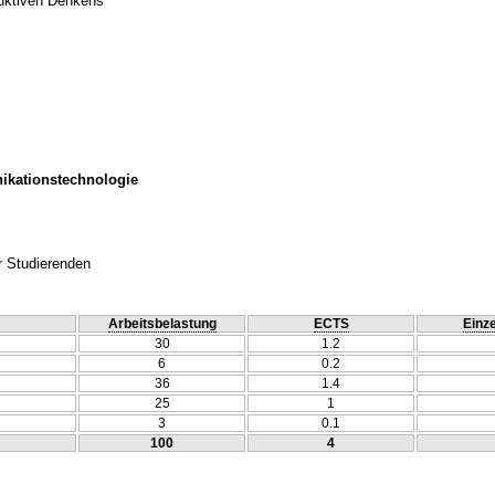
duktiven Denkens
ikationstechnologie
r Studierenden
Arbeitsbelastung
ECTS
Einze
30
1.2
6
0.2
36
1.4
25
1
3
0.1
100
4