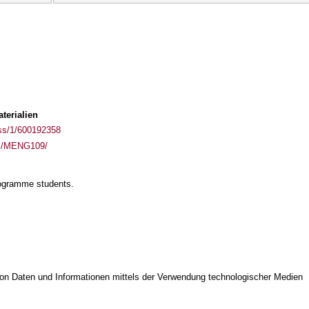
terialien
ass/1/600192358
ses/MENG109/
rogramme students.
on Daten und Informationen mittels der Verwendung technologischer Medien