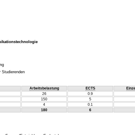
ikationstechnologie
ung
r Studierenden
Arbeitsbelastung
ECTS
Einze
26
0.9
150
5
4
0.1
180
6