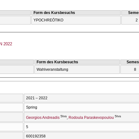
Form des Kursbesuchs
Semes
YPOCΗREŌTIKO
2
 2022
Form des Kursbesuchs
Semes
Wahlveranstaltung
8
2021 – 2022
Spring
5hrs
5hrs
Georgios Andreadis
Rodoula Paraskevopoulou
5
600192358