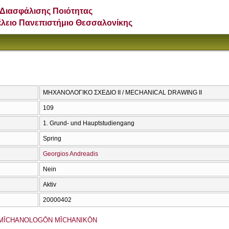
Διασφάλισης Ποιότητας
έλειο Πανεπιστήμιο Θεσσαλονίκης
ΜΗΧΑΝΟΛΟΓΙΚΟ ΣΧΕΔΙΟ ΙΙ / MECHANICAL DRAWING II
109
1. Grund- und Hauptstudiengang
Spring
Georgios Andreadis
Nein
Aktiv
20000402
MĪCΗANOLOGŌN MĪCΗANIKŌN