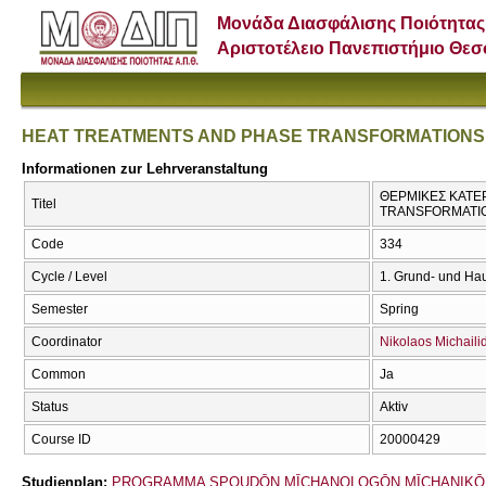
Μονάδα Διασφάλισης Ποιότητας
Αριστοτέλειο Πανεπιστήμιο Θε
HEAT TREATMENTS AND PHASE TRANSFORMATIONS
Informationen zur Lehrveranstaltung
ΘΕΡΜΙΚΕΣ ΚΑΤΕ
Titel
TRANSFORMATI
Code
334
Cycle / Level
1. Grund- und Ha
Semester
Spring
Coordinator
Nikolaos Michaili
Common
Ja
Status
Aktiv
Course ID
20000429
Studienplan:
PROGRAMMA SPOUDŌN MĪCΗANOLOGŌN MĪCΗANIKŌ