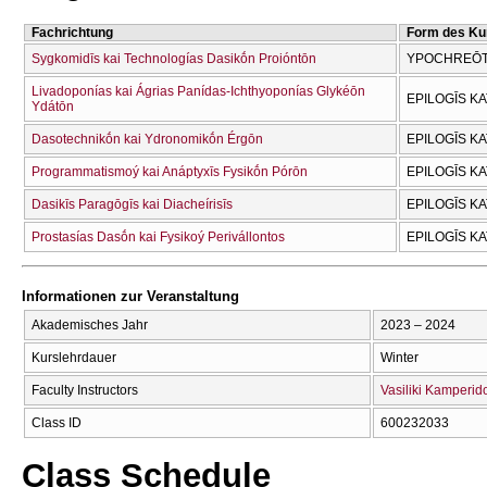
Fachrichtung
Form des Ku
Sygkomidīs kai Technologías Dasikṓn Proióntōn
YPOCΗREŌT
Livadoponías kai Ágrias Panídas-Ichthyoponías Glykéōn
EPILOGĪS K
Ydátōn
Dasotechnikṓn kai Ydronomikṓn Érgōn
EPILOGĪS K
Programmatismoý kai Anáptyxīs Fysikṓn Pórōn
EPILOGĪS K
Dasikīs Paragōgīs kai Diacheírisīs
EPILOGĪS K
Prostasías Dasṓn kai Fysikoý Perivállontos
EPILOGĪS K
Informationen zur Veranstaltung
Akademisches Jahr
2023 – 2024
Kurslehrdauer
Winter
Faculty Instructors
Vasiliki Kamperid
Class ID
600232033
Class Schedule