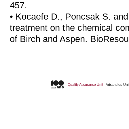
457.
• Kocaefe D., Poncsak S. and 
treatment on the chemical co
of Birch and Aspen. BioResou
Quality Assurance Unit
- Aristoteles-U