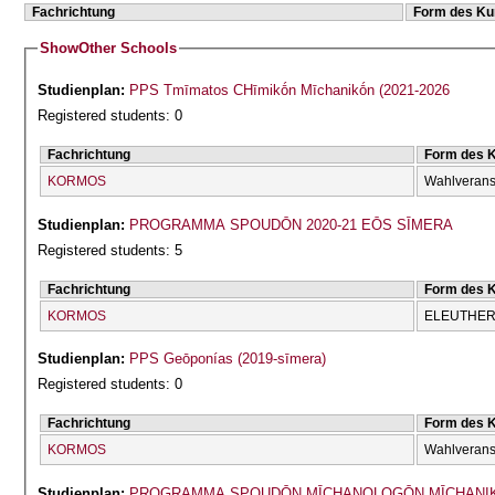
Fachrichtung
Form des Ku
Show
Other Schools
Studienplan:
PPS Tmīmatos CΗīmikṓn Mīchanikṓn (2021-2026
Registered students: 0
Fachrichtung
Form des 
KORMOS
Wahlverans
Studienplan:
PROGRAMMA SPOUDŌN 2020-21 EŌS SĪMERA
Registered students: 5
Fachrichtung
Form des 
KORMOS
ELEUTHERĪ
Studienplan:
PPS Geōponías (2019-sīmera)
Registered students: 0
Fachrichtung
Form des 
KORMOS
Wahlverans
Studienplan:
PROGRAMMA SPOUDŌN MĪCΗANOLOGŌN MĪCΗANI