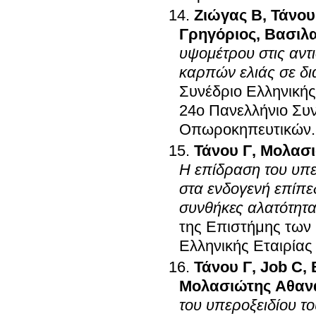
Ζιώγας Β
,
Τάνου
Γρηγόριος
,
Βασιλα
υψομέτρου στις αντι
καρπών ελιάς σε δι
Συνέδριο Ελληνική
24ο Πανελλήνιο Συν
Οπωροκηπευτικών
Τάνου Γ
,
Μολασι
H επίδραση του υπε
στα ενδογενή επίπ
συνθήκες αλατότητ
της Επιστήμης τω
Ελληνικής Εταιρία
Τάνου Γ
,
Job C
,
Μολασιώτης Αθαν
του υπεροξειδίου το