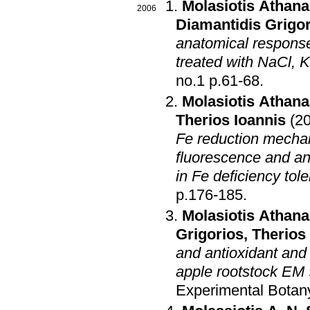
Molasiotis Athana
2006
Diamantidis Grigo
anatomical response
treated with NaCl, K
no.1 p.61-68
.
Molasiotis Athana
Therios Ioannis
(2
Fe reduction mechan
fluorescence and ant
in Fe deficiency tol
p.176-185
.
Molasiotis Athana
Grigorios
,
Therios
and antioxidant and 
apple rootstock EM
Experimental Botan