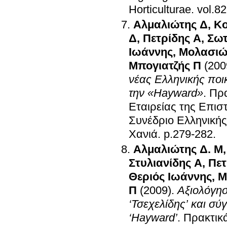
Horticulturae
.
Αλμαλιώτης Δ
,
Κο
Δ
,
Πετρίδης Α
,
Σωτ
Ιωάννης
,
Μολασιώ
Μπογιατζής Π
(200
νέας Ελληνικής ποικ
την «Hayward»
.
Πρα
Εταιρείας της Επι
Συνέδριο Ελληνική
Χανιά
.
p.279-282
.
Αλμαλιώτης Δ. Μ
Στυλιανίδης Α
,
Πετ
Θεριός Ιωάννης
,
Μ
Π
(2009)
.
Αξιολόγησ
‘Τσεχελίδης’ και σύ
‘Hayward’
.
Πρακτικ