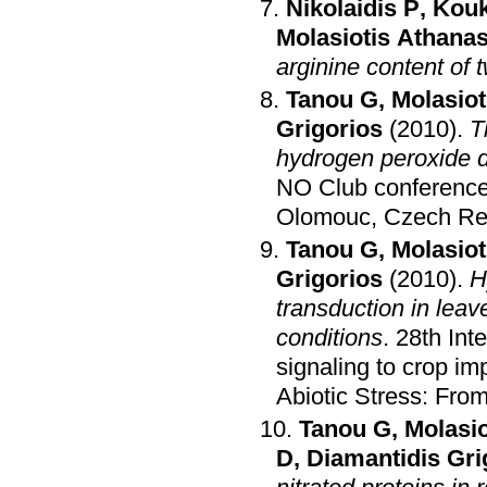
Nikolaidis P
,
Kouk
Molasiotis Athana
arginine content of
Tanou G
,
Molasiot
Grigorios
(2010)
.
T
hydrogen peroxide de
NO Club conferenc
Olomouc, Czech Re
Tanou G
,
Molasiot
Grigorios
(2010)
.
H
transduction in leave
conditions
.
28th Int
signaling to crop i
Abiotic Stress: Fro
Tanou G
,
Molasio
D
,
Diamantidis Gri