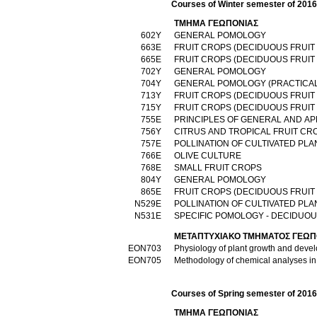
Courses of Winter semester of 201
ΤΜΗΜΑ ΓΕΩΠΟΝΙΑΣ
602Υ
GENERAL POMOLOGY
663Ε
FRUIT CROPS (DECIDUOUS FRUIT
665Ε
FRUIT CROPS (DECIDUOUS FRUIT
702Υ
GENERAL POMOLOGY
704Υ
GENERAL POMOLOGY (PRACTICA
713Υ
FRUIT CROPS (DECIDUOUS FRUIT
715Υ
FRUIT CROPS (DECIDUOUS FRUIT 
755Ε
PRINCIPLES OF GENERAL AND A
756Υ
CITRUS AND TROPICAL FRUIT CR
757Ε
POLLINATION OF CULTIVATED PLA
766Ε
OLIVE CULTURE
768Ε
SMALL FRUIT CROPS
804Υ
GENERAL POMOLOGY
865Ε
FRUIT CROPS (DECIDUOUS FRUIT
Ν529Ε
POLLINATION OF CULTIVATED PLA
Ν531Ε
SPECIFIC POMOLOGY - DECIDUOU
ΜΕΤΑΠΤΥΧΙΑΚΟ ΤΜΗΜΑΤΟΣ ΓΕΩΠ
ΕΟΝ703
Physiology of plant growth and deve
ΕΟΝ705
Methodology of chemical analyses in 
Courses of Spring semester of 201
ΤΜΗΜΑ ΓΕΩΠΟΝΙΑΣ