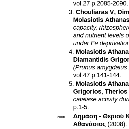
vol.27 p.2085-2090
.
Chouliaras V
,
Dim
Molasiotis Athana
capacity, rhizospher
and nutrient levels 
under Fe deprivatio
Molasiotis Athana
Diamantidis Grigo
(Prunus amygdalus x 
vol.47 p.141-144
.
Molasiotis Athana
Grigorios
,
Therios
catalase activity dur
p.1-5
.
Δημάση - Θεριού 
2008
Αθανάσιος
(2008)
.