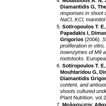
Molassiotis A. N
,
Diamantidis G
,
The
responses in shoot c
NaCl, KCl, mannitol 
Sotiropoulos T. E
Papadakis I
,
Dimas
Grigorios
(2006)
.
S
proliferation in vitr
isoenzymes of M9 a
rootstocks
.
European
Sotiropoulos T. E
Mouhtaridou G
,
Di
Diamantidis Grigo
content, and antiox
shoots cultured unde
Plant Nutrition
.
Μολασιώτης Αθα