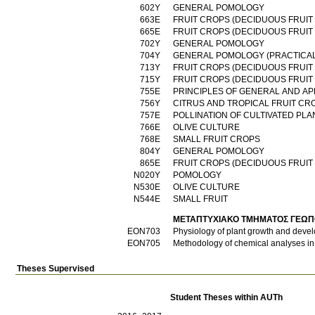
602Υ
GENERAL POMOLOGY
663Ε
FRUIT CROPS (DECIDUOUS FRUIT
665Ε
FRUIT CROPS (DECIDUOUS FRUIT
702Υ
GENERAL POMOLOGY
704Υ
GENERAL POMOLOGY (PRACTICA
713Υ
FRUIT CROPS (DECIDUOUS FRUIT
715Υ
FRUIT CROPS (DECIDUOUS FRUIT 
755Ε
PRINCIPLES OF GENERAL AND A
756Υ
CITRUS AND TROPICAL FRUIT CR
757Ε
POLLINATION OF CULTIVATED PLA
766Ε
OLIVE CULTURE
768Ε
SMALL FRUIT CROPS
804Υ
GENERAL POMOLOGY
865Ε
FRUIT CROPS (DECIDUOUS FRUIT
Ν020Υ
POMOLOGY
Ν530Ε
OLIVE CULTURE
Ν544Ε
SMALL FRUIT
ΜΕΤΑΠΤΥΧΙΑΚΟ ΤΜΗΜΑΤΟΣ ΓΕΩΠ
ΕΟΝ703
Physiology of plant growth and deve
ΕΟΝ705
Methodology of chemical analyses in 
Theses Supervised
Student Theses within AUTh