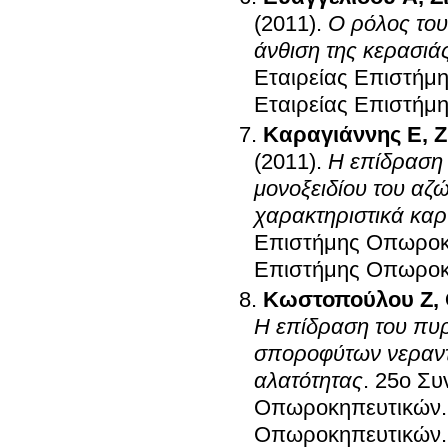
(2011)
.
Ο ρόλος του
άνθιση της κερασιάς
Eταιρείας Eπιστήμ
Eταιρείας Eπιστήμ
Καραγιάννης Ε
,
Ζ
(2011)
.
Η επίδραση 
μονοξειδίου του αζώ
χαρακτηριστικά καρ
Eπιστήμης Oπωροκ
Eπιστήμης Oπωροκ
Κωστοπούλου Ζ
,
Η επίδραση του πυρ
σποροφύτων νεραντζ
αλατότητας
.
25o Συ
Oπωροκηπευτικών
Oπωροκηπευτικών