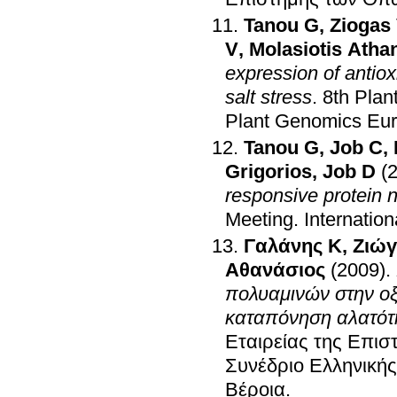
Tanou G
,
Ziogas
V
,
Molasiotis Atha
expression of antiox
salt stress
.
8th Pla
Plant Genomics Eur
Tanou G
,
Job C
,
Grigorios
,
Job D
(
responsive protein n
Meeting
.
Internatio
Γαλάνης Κ
,
Ζιώγ
Αθανάσιος
(2009)
.
πολυαμινών στην οξ
καταπόνηση αλατότ
Εταιρείας της Επι
Συνέδριο Ελληνική
Βέροια
.