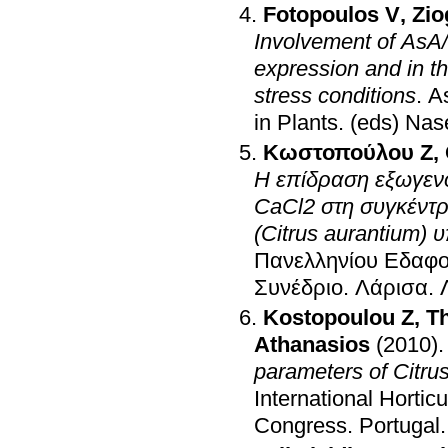
Fotopoulos V
,
Zio
Involvement of AsA
expression and in t
stress conditions
.
A
in Plants
.
(eds) Nas
Κωστοπούλου Ζ
,
Η επίδραση εξωγενο
CaCl2 στη συγκέντρ
(Citrus aurantium)
Πανελληνίου Εδαφο
Συνέδριο
.
Λάρισα
.
Kostopoulou Z
,
Th
Athanasios
(2010)
parameters of Citrus
International Hortic
Congress
.
Portugal
.