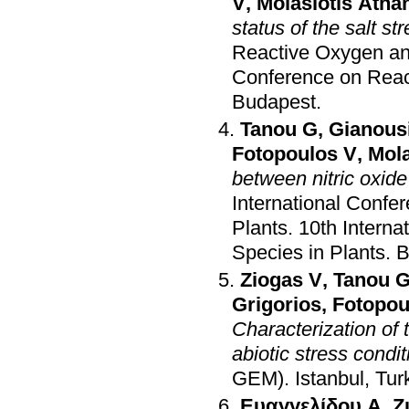
V
,
Molasiotis Atha
status of the salt st
Reactive Oxygen an
Conference on Reac
Budapest
.
Tanou G
,
Gianous
Fotopoulos V
,
Mola
between nitric oxide
International Confe
Plants
.
10th Intern
Species in Plants
.
B
Ziogas V
,
Tanou 
Grigorios
,
Fotopou
Characterization of t
abiotic stress condi
GEM)
.
Istanbul, Tur
Ευαγγελίδου Α
,
Ζ