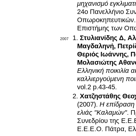
μηχανισμό εγκλιματ
24ο Πανελλήνιο Συν
Οπωροκηπευτικών
Επιστήμης των Οπ
Στυλιανίδης Δ
,
Αλ
2007
Μαγδαληνή
,
Πετρί
Θεριός Ιωάννης
,
Π
Μολασιώτης Αθαν
Ελληνική ποικιλία α
καλλιεργούμενη ποι
vol.2 p.43-45
.
Χατζηστάθης Θεο
(2007)
.
Η επίδραση 
ελιάς "Καλαμών"
.
Π
Συνεδρίου της Ε.Ε.
Ε.Ε.Ε.Ο
.
Πάτρα, Ε