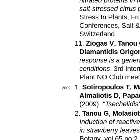
nitrated proteins in
salt-stressed citrus 
Stress In Plants, F
Conferences, Salt &
Switzerland
.
Ziogas V
,
Tanou
Diamantidis Grigo
response is a genera
conditions
.
3rd Inte
Plant NO Club meet
Sotiropoulos T
,
M
2009
Almaliotis D
,
Papad
(2009)
.
"Tsechelidis"
Tanou G
,
Molasiot
Induction of reactiv
in strawberry leaves 
Botany
.