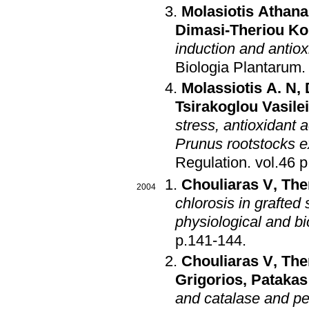
Molasiotis Athana
Dimasi-Theriou Ko
induction and antiox
Biologia Plantarum
Molassiotis A. N
,
Tsirakoglou Vasile
stress, antioxidant a
Prunus rootstocks e
Regulation
.
vo
Chouliaras V
,
Ther
2004
chlorosis in grafted
physiological and b
p.141-144
.
Chouliaras V
,
The
Grigorios
,
Patakas
and catalase and per