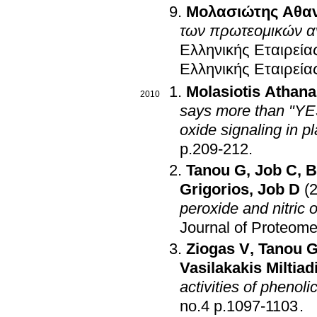
Μολασιώτης Αθα
των πρωτεομικών 
Eλληνικής Eταιρεί
Eλληνικής Eταιρεί
Molasiotis Athana
2010
says more than "YES"
oxide signaling in p
p.209-212
.
Tanou G
,
Job C
,
B
Grigorios
,
Job D
(
peroxide and nitric o
Journal of Proteom
Ziogas V
,
Tanou 
Vasilakakis Miltiad
activities of phenolic
no.4 p.1097-1103
.