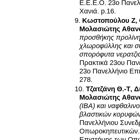
Ε.Ε.Ε.Ο
.
23ο Πανελ
Χανιά
.
p.16
.
Κωστοπούλου Ζ
,
Μολασιώτης Αθαν
προσθήκης προλίνης
χλωροφύλλης και σ
σπορόφυτα νερατζιά
Πρακτικά 23ου Παν
23ο Πανελλήνιο Επι
278
.
Τζατζάνη Θ.-Τ
,
Δ
Μολασιώτης Αθαν
(ΙΒΑ) και ναφθαλινο
βλαστικών κορυφών 
Πανελλήνιου Συνεδρ
Οπωροκηπευτικών
Επιστήμης των Οπ