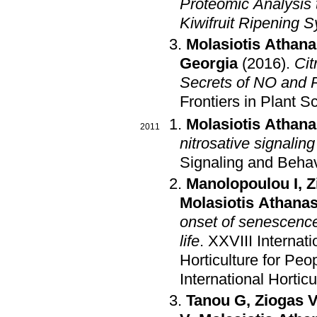
Proteomic Analysis 
Kiwifruit Ripening 
Molasiotis Athana
Georgia
(2016)
.
Cit
Secrets of NO and R
Frontiers in Plant S
Molasiotis Athana
2011
nitrosative signalin
Signaling and Behav
Manolopoulou I
,
Z
Molasiotis Athana
onset of senescence 
life
.
XXVIII Internat
Horticulture for Pe
International Hortic
Tanou G
,
Ziogas 