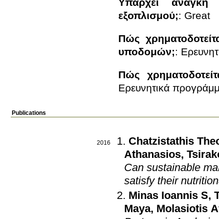
Υπάρχει ανάγκη α
εξοπλισμού;
:
Great
Πώς χρηματοδοτείτ
υποδομών;
:
Ερευνητ
Πώς χρηματοδοτεί
Ερευνητικά προγράμ
Publications
Chatzistathis The
2016
Athanasios
,
Tsirak
Can sustainable ma
satisfy their nutriti
Minas Ioannis S
,
Maya
,
Molasiotis 