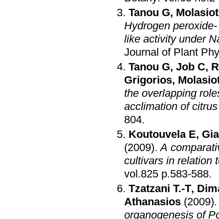
Tanou G
,
Molasiot
Hydrogen peroxide- 
like activity under N
Journal of Plant Ph
Tanou G
,
Job C
,
R
Grigorios
,
Molasio
the overlapping role
acclimation of citrus 
804
.
Koutouvela E
,
Gia
(2009)
.
A comparativ
cultivars in relation 
vol.825 p.583-588
.
Tzatzani T.-T
,
Dima
Athanasios
(2009)
organogenesis of Pon