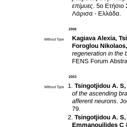
επίμυες
.
5ο Ετήσιο 
Λάρισα - Ελλάδα
.
2006
Kagiava Alexia
,
Ts
Without Type
Foroglou Nikolaos
regeneration in the 
FENS Forum Abstra
2003
Tsingotjidou A. S
Without Type
of the ascending bra
afferent neurons
.
Jo
79
.
Tsingotjidou A. S
Emmanouilides C