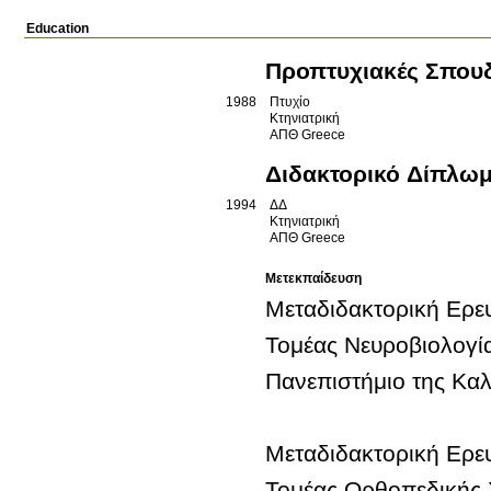
Education
Προπτυχιακές Σπου
1988
Πτυχίο
Κτηνιατρική
ΑΠΘ
Greece
Διδακτορικό Δίπλω
1994
ΔΔ
Κτηνιατρική
ΑΠΘ
Greece
Μετεκπαίδευση