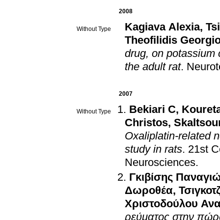
2008
Kagiava Alexia
,
Ts
Without Type
Theofilidis Georgi
drug, on potassium c
the adult rat
.
Neurot
2007
Bekiari C
,
Kouret
Without Type
Christos
,
Skaltsou
Oxaliplatin-related 
study in rats
.
21st C
Neurosciences
.
Γκιβίσης Παναγι
Δωροθέα
,
Τσιγκοτ
Χριστοδούλου Αν
ρεύματος στην πώρω