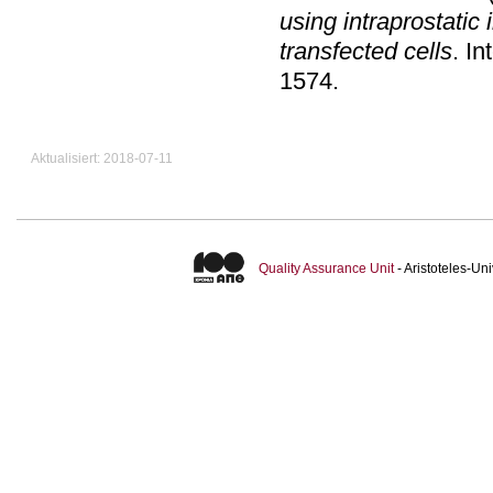
using intraprostati
transfected cells
.
In
1574
.
Aktualisiert: 2018-07-11
Quality Assurance Unit
- Aristoteles-U