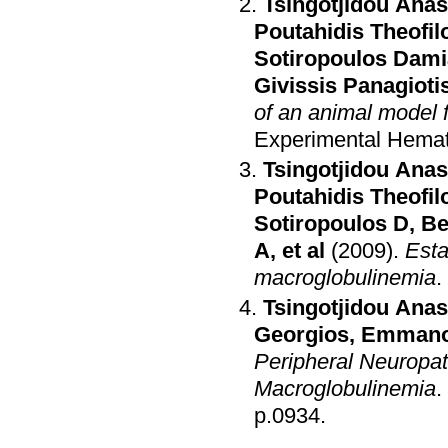
Tsingotjidou Anas
Poutahidis Theofil
Sotiropoulos Dam
Givissis Panagioti
of an animal model 
Experimental Hema
Tsingotjidou Anas
Poutahidis Theofil
Sotiropoulos D
,
Be
A
, et al
(2009)
.
Esta
macroglobulinemia
.
Tsingotjidou Anas
Georgios
,
Emmanou
Peripheral Neuropa
Macroglobulinemia
.
p.0934
.