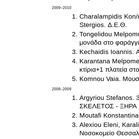
2009–2010
Charalampidis Kon/n
Stergios. Δ.Ε.Θ.
Tongelidou Melpomen
μονάδα στο φαράγγι
Kechaidis Ioannis. 
Karantana Melpome
κτίρια+1 πλατεία στ
Komnou Vaia. Μουσε
2008–2009
Argyriou Stefanos. 3 ΚΑΤΟΙΚΙΕΣ ΣΤΗΝ ΠΥΛΑΙΑ: ΜΕΤΑΛΛΙΚΟΣ
ΣΚΕΛΕΤΟΣ - ΞΗΡΑ
Alexiou Eleni, Karali Kon
Νοσοκομείο Θεσσαλον