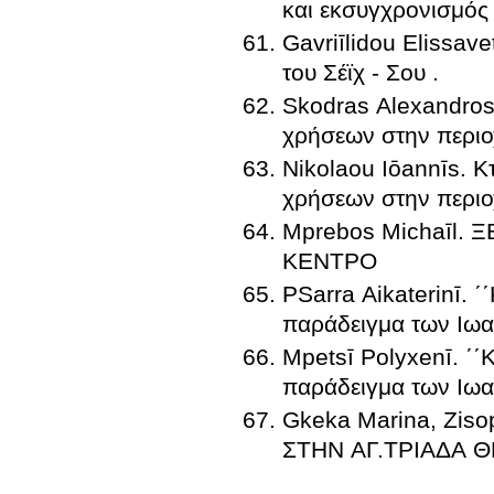
και εκσυγχρονισμός
Gavriīlidou Elissav
του Σέϊχ - Σου .
Skodras Alexandros
χρήσεων στην περιο
Nikolaou Iōannīs. 
χρήσεων στην περιο
Mprebos Michaīl
ΚΕΝΤΡΟ
PSarra Aikaterinī. ΄
παράδειγμα των Ιω
Mpetsī Polyxenī. ΄΄
παράδειγμα των Ιωα
Gkeka Marina, Zisopoulou Ada
ΣΤΗΝ ΑΓ.ΤΡΙΑΔΑ 