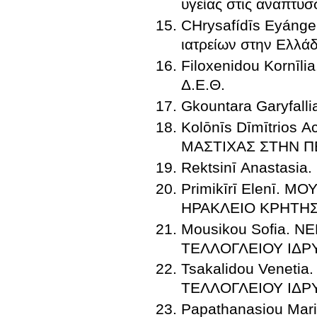
υγείας στις αναπτυσ
CΗrysafídīs Eyánge
ιατρείων στην Ελλά
Filoxenidou Korn
Δ.Ε.Θ.
Gkountara Garyfa
Kolōnīs Dīmītrios
Rektsinī Anastasi
Primikīrī Elenī. 
ΗΡΑΚΛΕΙΟ ΚΡΗΤΗ
Mousikou Sofia.
ΤΕΛΛΟΓΛΕΙΟΥ ΙΔ
Tsakalidou Venet
ΤΕΛΛΟΓΛΕΙΟΥ ΙΔ
Papathanasiou Mar