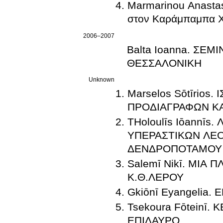
Marmarinou Anastasia, Syro
στον Καράμπαμπα Χ
2006–2007
Balta Ioanna. ΣΕ
ΘΕΣΣΑΛΟΝΙΚΗ
Unknown
Marselos Sōtīrio
ΠΡΟΔΙΑΓΡΑΦΩΝ ΚΑ
THoloulīs Iōannī
ΥΠΕΡΑΣΤΙΚΩΝ ΛΕΟΦΟΡΕΙΩΝ ΘΕΣΣΑΛ
ΔΕΝΔΡΟΠΟΤΑΜΟΥ
Salemī Nikī. ΜΙΑ
Κ.Θ.ΛΕΡΟΥ
Gkiōnī Eyangelia
Tsekoura Fōteinī
ΕΠΙΔΑΥΡΟ