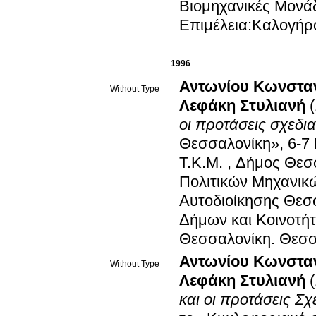
Βιομηχανικές Μονάδ
Επιμέλεια:Καλογήρ
1996
Αντωνίου Κωνσταν
Without Type
Λεφάκη Στυλιανή
οι προτάσεις σχεδι
Θεσσαλονίκη», 6-7 
Τ.Κ.Μ. , Δήμος Θεσ
Πολιτικών Μηχανικώ
Αυτοδιοίκησης Θεσ
Δήμων και Κοινοτή
Θεσσαλονίκη
.
Θεσσ
Αντωνίου Κωνσταν
Without Type
Λεφάκη Στυλιανή
και οι προτάσεις Σ