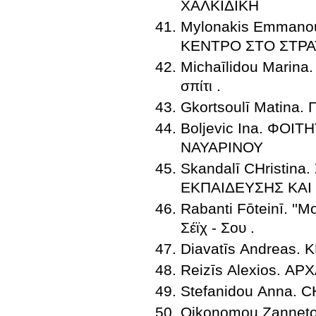
ΧΑΛΚΙΔΙΚΗ
Mylonakis Emmanou
ΚΕΝΤΡΟ ΣΤΟ ΣΤΡ
Michaīlidou Marina. ΚΑΤΑ
σπίτι .
Gkortsoulī Matina. 
Boljevic Ina. ΦΟ
ΝΑΥΑΡΙΝΟΥ
Skandalī CΗristi
ΕΚΠΑΙΔΕΥΣΗΣ ΚΑΙ
Rabanti Fōteinī. ''Μ
Σέϊχ - Σου .
Diavatīs Andreas
Reizīs Alexios.
Stefanidou Anna
Oikonomou Zanneto