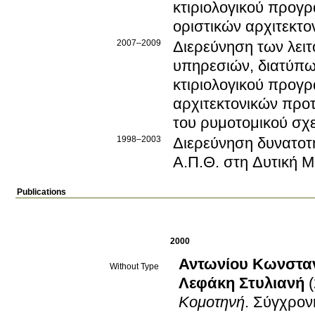
κτιριολογικού προγρ
οριστικών αρχιτεκτ
2007–2009
Διερεύνηση των λει
υπηρεσιών, διατύπω
κτιριολογικού προγ
αρχιτεκτονικών προτ
του ρυμοτομικού σχ
1998–2003
Διερεύνηση δυνατοτ
Α.Π.Θ. στη Δυτική 
Publications
2000
Αντωνίου Κωνσταν
Without Type
Λεφάκη Στυλιανή
Κομοτηνή
.
Σύγχρονη