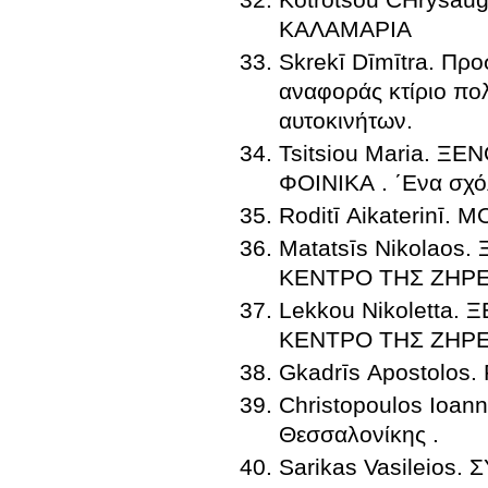
ΚΑΛΑΜΑΡΙΑ
Skrekī Dīmītra. Προ
αναφοράς κτίριο πο
αυτοκινήτων.
Tsitsiou Maria. 
ΦΟΙΝΙΚΑ . ΄Ενα σχό
Roditī Aikaterinī
Matatsīs Nikola
ΚΕΝΤΡΟ ΤΗΣ ΖΗΡΕ
Lekkou Nikolett
ΚΕΝΤΡΟ ΤΗΣ ΖΗΡΕ
Christopoulos Ioannis. Ξενοδοχειακή μονάδα στο κέ
Θεσσαλονίκης .
Sarikas Vasileio