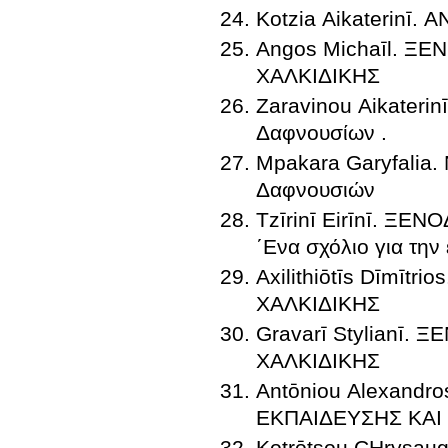
Kotzia Aikaterinī
Angos Michaīl. 
ΧΑΛΚΙΔΙΚΗΣ
Zaravinou Aikaterin
Δαφνουσίων .
Mpakara Garyfalia. 
Δαφνουσιών
Tzīrinī Eirīnī. Ξ
΄Ενα σχόλιο για την
Axilithiōtīs Dīmī
ΧΑΛΚΙΔΙΚΗΣ
Gravarī Stylianī
ΧΑΛΚΙΔΙΚΗΣ
Antōniou Alexand
ΕΚΠΑΙΔΕΥΣΗΣ ΚΑΙ
Kotrōtsou CΗrysa