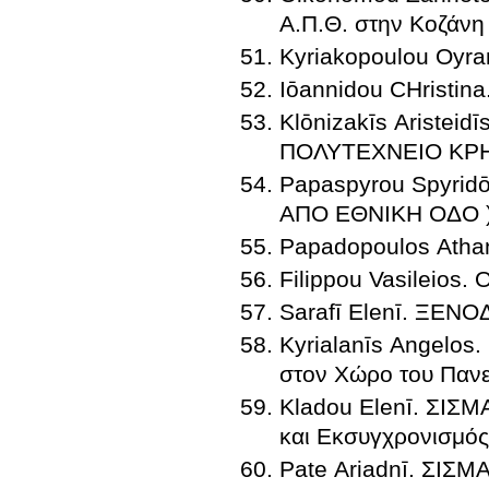
Α.Π.Θ. στην Κοζάνη
Kyriakopoulou Oy
Iōannidou CΗrist
Klōnizakīs Ariste
ΠΟΛΥΤΕΧΝΕΙΟ ΚΡ
Papaspyrou Spyrid
ΑΠΟ ΕΘΝΙΚΗ ΟΔΟ 
Papadopoulos Ath
Filippou Vasileio
Sarafī Elenī. ΞΕΝ
Kyrialanīs Angelos.
στον Χώρο του Πανε
Kladou Elenī. ΣΙ
και Εκσυγχρονισμός
Pate Ariadnī. ΣΙ