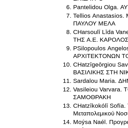
Pantelidou Olga.
Tellios Anastasi
ΠΑΥΛΟΥ ΜΕΛΑ
CΗarsoulī Līda V
PSilopoulos Ange
ΑΡΧΙΤΕΚΤΟΝΩΝ ΤΟ
CΗatzīgeōrgiou S
ΒΑΣΙΛΙΚΗΣ ΣΤΗ ΝΙ
Sardalou Maria. 
Vasileiou Varvar
ΣΑΜΟΘΡΑΚΗ
CΗatzīkokólī Sofía.
Μεταπολεμικού Νοσ
Moýsa Naél. Προγρα