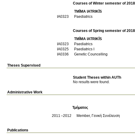
Courses of Winter semester of 201
TMĪMA IATRIKĪS
ΙΑ0323
Paediatrics
Courses of Spring semester of 201
TMĪMA IATRIKĪS
ΙΑ0323
Paediatrics
ΙΑ0325
Paediatrics I
ΙΑ0336
Genetic Councelling
Theses Supervised
Student Theses within AUTh
No results were found.
Administrative Work
Τμήματος
2011
2012
Member, Γενική Συνέλευση
Publications