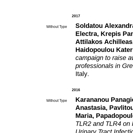
2017
Soldatou Alexandr
Without Type
Electra
,
Krepis Pan
Attilakos Achilleas
Haidopoulou Kater
campaign to raise a
professionals in Gr
Italy
.
2016
Karananou Panagi
Without Type
Anastasia
,
Pavlitou
Maria
,
Papadopoulo
TLR2 and TLR4 on P
Urinary Tract Infecti