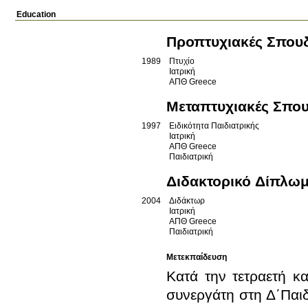
Education
Προπτυχιακές Σπου
1989
Πτυχίο
Ιατρική
ΑΠΘ
Greece
Μεταπτυχιακές Σπο
1997
Ειδικότητα Παιδιατρικής
Ιατρική
ΑΠΘ
Greece
Παιδιατρική
Διδακτορικό Δίπλω
2004
Διδάκτωρ
Ιατρική
ΑΠΘ
Greece
Παιδιατρική
Μετεκπαίδευση
Κατά την τετραετή κ
συνεργάτη στη Δ΄Παιδ