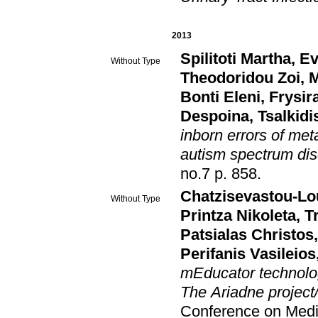
2013
Spilitoti Martha
,
Ev
Without Type
Theodoridou Zoi
,
M
Bonti Eleni
,
Frysir
Despoina
,
Tsalkid
inborn errors of met
autism spectrum di
no.7 p. 858
.
Chatzisevastou-Lo
Without Type
Printza Nikoleta
,
T
Patsialas Christos
Perifanis Vasileios
mEducator technolog
The Ariadne project/i
Conference on Medic