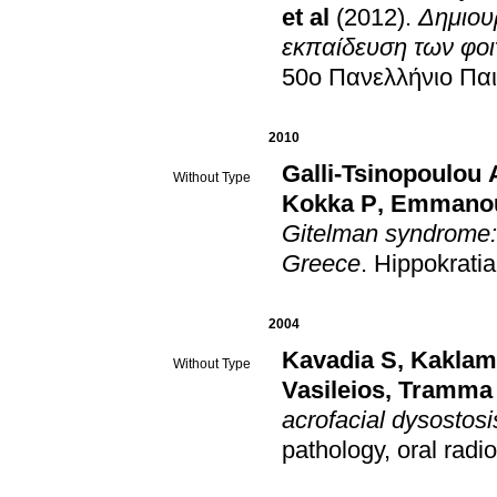
et al
(2012)
.
Δημιου
εκπαίδευση των φοι
50ο Πανελλήνιο Παι
2010
Galli-Tsinopoulou
Without Type
Kokka P
,
Emmanou
Gitelman syndrome: f
Greece
.
Hippokratia
2004
Kavadia S
,
Kaklam
Without Type
Vasileios
,
Tramma 
acrofacial dysostosi
pathology, oral radi