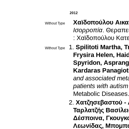
2012
Χαϊδοπούλου Αικα
Without Type
Ισορροπία
.
Θεραπευ
: Χαϊδοπούλου Κατ
Spilitoti Martha
,
T
Without Type
Frysira Helen
,
Hai
Spyridon
,
Asprang
Kardaras Panagiot
and associated meta
patients with autis
Metabolic Diseases
Χατζησεβαστού - 
Ταρλατζής Βασίλει
Δέσποινα
,
Γκουγκ
Λεωνίδας
,
Μπομπο