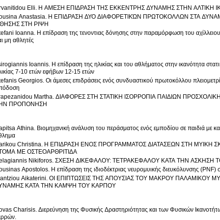
rvanitidou Elli. Η ΑΜΕΣΗ ΕΠΙΔΡΑΣΗ ΤΗΣ ΕΚΚΕΝΤΡΗΣ ΔΥΝΑΜΗΣ ΣΤΗΝ ΑΛΤΙΚΗ 
ousina Anastasia. Η ΕΠΙΔΡΑΣΗ ΔΥΟ ΔΙΑΦΟΡΕΤΙΚΏΝ ΠΡΩΤΟΚΟΛΛΩΝ ΣΤΑ ΔΥΝΑ
ΘΗΣΗΣ ΣΤΗ ΡΙΨΗ
tefani Ioanna. Η επίδραση της τενοντιας δόνησης στην παραμόρφωση του αχίλλειου
αι μη αθλητές
sirogiannis Ioannis. Η επίδραση της ηλικίας και του αθλήματος στην ικανότητα στα
λικίας 7-10 ετών εφήβων 12-15 ετών
tefanis Georgios. Οι άμεσες επιδράσεις ενός συνδυαστικού πρωτοκόλλου πλειομετρί
πόδοση
rapezanidou Martha. ΔΙΑΦΟΡΕΣ ΣΤΗ ΣΤΑΤΙΚΗ ΙΣΟΡΡΟΠΙΑ ΠΑΙΔΙΩΝ ΠΡΟΣΧΟΛΙΚΗ
ΗΝ ΠΡΟΠΟΝΗΣΗ
apitsa Athina. Βιομηχανική ανάλυση του περάσματος ενός εμποδίου σε παιδιά με και
θλημα
arikou Christina. Η ΕΠΙΔΡΑΣΗ ΕΝΟΣ ΠΡΟΓΡΑΜΜΑΤΟΣ ΔΙΑΤΑΣΕΩΝ ΣΤΗ ΜΥΙΚΗ
ΤΟΜΑ ΜΕ ΟΣΤΕΟΑΡΘΡΙΤΙΔΑ
elagiannis Nikiforos. ΣΧΕΣΗ ΔΙΚΕΦΑΛΟΥ: ΤΕΤΡΑΚΕΦΑΛΟΥ ΚΑΤΑ ΤΗΝ ΑΣΚΗΣΗ
Kous
antziou Aikaterini. ΟΙ ΕΠΙΠΤΩΣΕΙΣ ΤΗΣ ΑΠΟΥΣΙΑΣ ΤΟΥ ΜΑΚΡΟΥ ΠΑΛΑΜΙΚΟΥ
ΥΝΑΜΗΣ ΚΑΤΑ ΤΗΝ ΚΑΜΨΗ ΤΟΥ ΚΑΡΠΟΥ
ovas Charisis. Διερεύνηση της Φυσικής Δραστηριότητας και των Φυσικών Ικανοτήτ
ερρών.