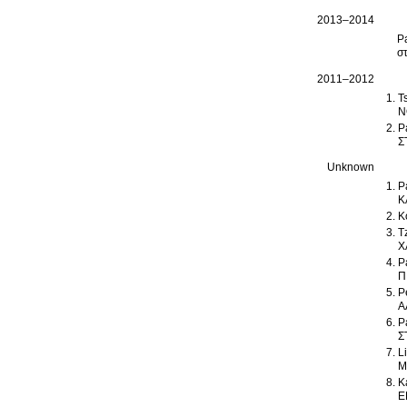
2013–2014
P
σ
2011–2012
T
Ν
P
Σ
Unknown
P
Κ
K
T
Χ
P
Π
P
Α
P
Σ
L
Μ
K
Ε