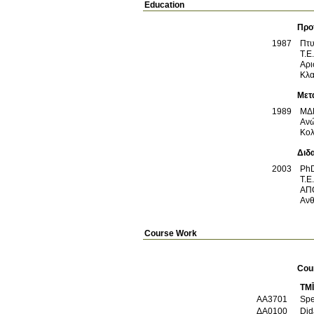
Education
Προ
1987
Πτυ
Τ.Ε
Αρι
Κλα
Μετ
1989
ΜΔ
Ανώ
Κο
Διδ
2003
Ph
Τ.Ε
ΑΠ
Ανθ
Course Work
Cou
TM
ΑΑ3701
Spe
ΔΑ0100
Did