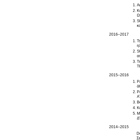
A
K
Ω
S
κ
2016–2017
T
η
S
α
T
Τ
2015–2016
P
ά
P
Α
B
M
Δ
2014–2015
D
Σ