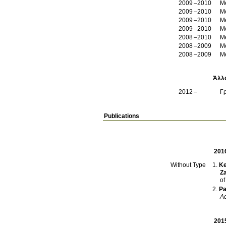
2009
2010
M
2009
2010
M
2009
2010
M
2009
2010
M
2008
2010
M
2008
2009
M
2008
2009
M
Άλλ
2012
Γρ
Publications
201
Ke
Without Type
Za
of
Pa
Ac
201