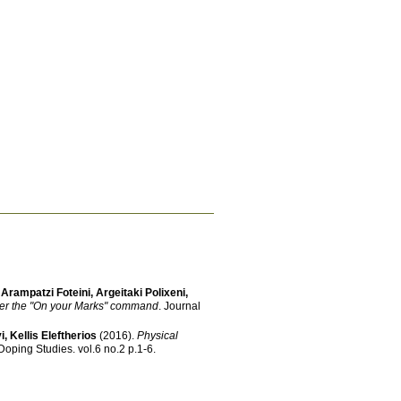
,
Arampatzi Foteini
,
Argeitaki Polixeni
,
after the "On your Marks" command
.
Journal
i
,
Kellis Eleftherios
(2016)
.
Physical
Doping Studies
.
vol.6 no.2 p.1-6
.