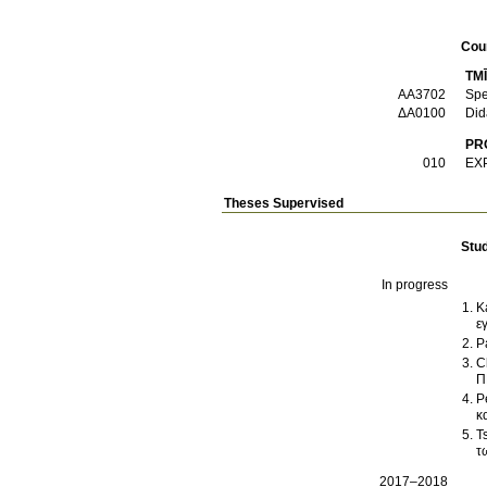
Cou
TM
ΑΑ3702
Spe
ΔΑ0100
Did
PR
010
EX
Theses Supervised
Stu
In progress
K
ε
P
C
Π
P
κ
T
τ
2017–2018