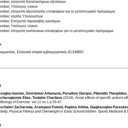
ember, επιτροπή Κατατακτήριων εξετάσεων
ember, Υπόλογος υλικού
ember, επιτροπή αξιολόγησης υποψηφίων για το μεταπτυχιακό πρόγραμμα
ember, νησίδα Υπολογιστών
ember, Επιτροπή παραλαβής καυσίμων
ember, Υπόλογος υλικού
ember, επιτροπή ενστάνσεων υποψηφίων για το μεταπτυχιακό πρόγραμμα
ο
αμματέας, Ελληνική εταιρία εμβιομηχανικής-ELEMBIO
6
soglou Ioannis
,
Smirniotou Athanasia
,
Paradisis Giorgos
,
Pilianidis Theophilos
charogiannis Elias
,
Tsolakis Charilaos
(2016)
.
Acute effects of specific actions 
 Biology of Exercise
.
vol.12 no.1 p.55-67
.
schaleri Zacharoula
,
Arampatzi Foteini
,
Papitsa Athina
,
Giagkazoglou Paraskev
tivity, Physical Fitness and Overweight in Early Schoolchildren
.
Sports Medicine & 
5