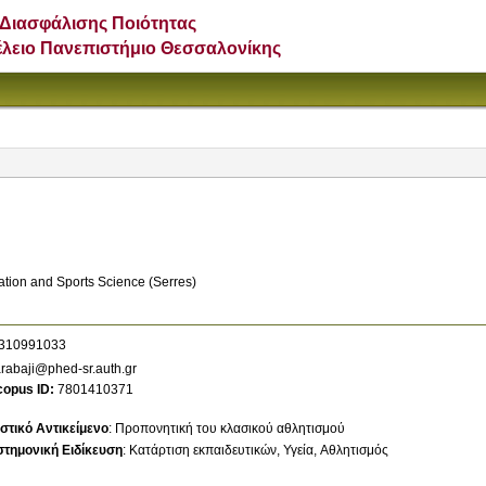
Διασφάλισης Ποιότητας
έλειο Πανεπιστήμιο Θεσσαλονίκης
ation and Sports Science (Serres)
310991033
rabaji@phed-sr.auth.gr
copus ID
7801410371
στικό Αντικείμενο
:
Προπονητική του κλασικού αθλητισμού
στημονική Ειδίκευση
:
Κατάρτιση εκπαιδευτικών
Υγεία
Αθλητισμός