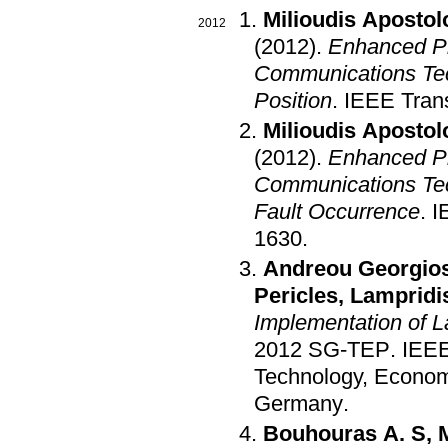
Milioudis Apostol
2012
(2012)
.
Enhanced Pr
Communications Tec
Position
.
IEEE Trans
Milioudis Apostol
(2012)
.
Enhanced Pr
Communications Tec
Fault Occurrence
.
I
1630
.
Andreou Georgio
Pericles
,
Lampridis
Implementation of
2012 SG-TEP
.
IEEE
Technology, Econom
Germany
.
Bouhouras A. S
,