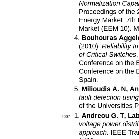
Normalization Capab
Proceedings of the 
Energy Market
.
7th 
Market (EEM 10)
.
M
Bouhouras Aggel
(2010)
.
Reliability 
of Critical Switches
Conference on the 
Conference on the E
Spain
.
Milioudis A. N
,
An
fault detection usi
of the Universities
Andreou G. T
,
Lab
2007
voltage power distri
approach
.
IEEE Tra