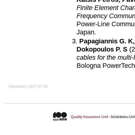
Finite Element Chara
Frequency Communi
Power-Line Communi
Japan
.
Papagiannis G. K
Dokopoulos P. S
(
cables for the multi
Bologna PowerTech 
Aktualisiert: 2017-07-06
Quality Assurance Unit
- Aristoteles-U