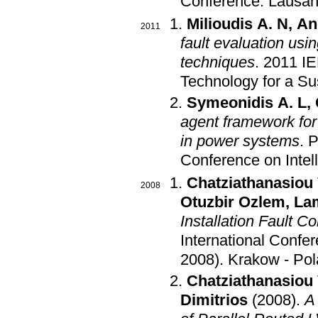
Conference
.
Lausan
Milioudis A. N
,
An
2011
fault evaluation us
techniques
.
2011 I
Technology for a 
Symeonidis A. L
,
agent framework for
in power systems
.
P
Conference on Intel
Chatziathanasiou 
2008
Otuzbir Ozlem
,
Lam
Installation Fault C
International Confe
2008)
.
Krakow - Po
Chatziathanasiou 
Dimitrios
(2008)
.
A