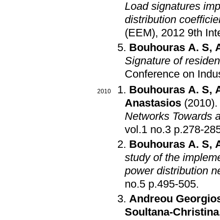
Load signatures imp
distribution coefficie
(EEM), 2012 9th Int
Bouhouras A. S
,
Signature of residen
Conference on Indus
Bouhouras A. S
,
2010
Anastasios
(2010)
Networks Towards a
vol.1 no.3 p.278-28
Bouhouras A. S
,
study of the implem
power distribution 
no.5 p.495-505
.
Andreou Georgio
Soultana-Christina