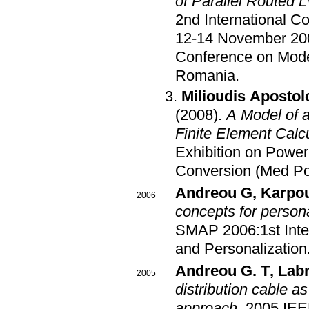
of Parallel Routed 
2nd International 
12-14 November 20
Conference on Mod
Romania
.
Milioudis Apostol
(2008)
.
A Model of 
Finite Element Calc
Exhibition on Power
Conversion (Med P
Andreou G
,
Karpou
2006
concepts for person
SMAP 2006:1st Inte
and Personalization
Andreou G. T
,
Labr
2005
distribution cable 
approach
.
2005 IEE