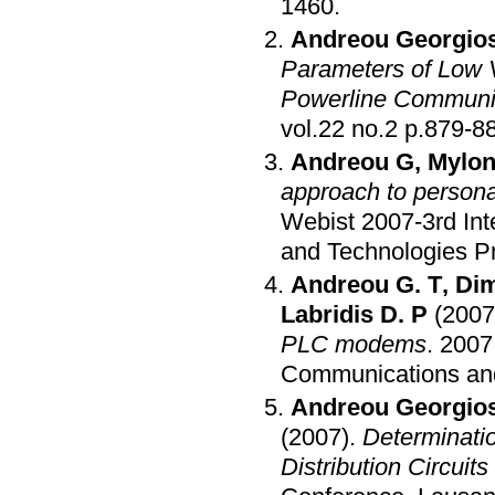
1460
.
Andreou Georgio
Parameters of Low V
Powerline Communi
vol.22 no.2 p.879
Andreou G
,
Mylon
approach to persona
Webist 2007-3rd In
and Technologies P
Andreou G. T
,
Dim
Labridis D. P
(2007
PLC modems
.
2007
Communications and
Andreou Georgio
(2007)
.
Determinatio
Distribution Circuit