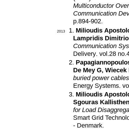
Multiconductor Over
Communication Dev
p.894-902
.
Milioudis Apostol
2013
Lampridis Dimitri
Communication Sys
Delivery
.
Papagiannopoulos
De Mey G
,
Wiecek
buried power cables
Energy Systems
.
Milioudis Apostol
Sgouras Kallisthen
for Load Disaggrega
Smart Grid Technol
- Denmark
.