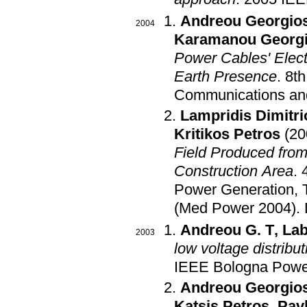
Andreou Georgio
2004
Karamanou Georg
Power Cables' Elect
Earth Presence
.
8th
Communications and
Lampridis Dimitri
Kritikos Petros
(20
Field Produced from
Construction Area
.
Power Generation, T
(Med Power 2004)
.
Andreou G. T
,
Lab
2003
low voltage distribu
IEEE Bologna Powe
Andreou Georgio
Katsis Petros
,
Pavl