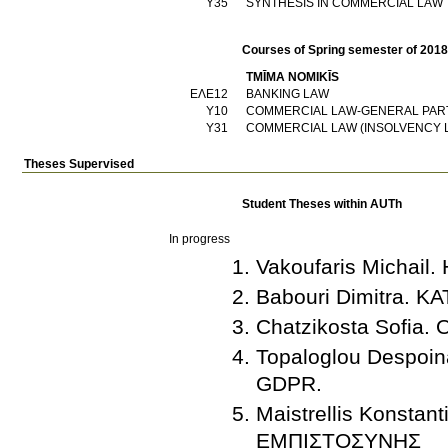
Υ35
SYNTHESIS IN COMMERCIAL LAW
Courses of Spring semester of 201
TMĪMA NOMIKĪS
ΕΛΕ12
BANKING LAW
Υ10
COMMERCIAL LAW-GENERAL PAR
Υ31
COMMERCIAL LAW (INSOLVENCY 
Theses Supervised
Student Theses within AUTh
In progress
Vakoufaris Micha
Babouri Dimitra.
Chatzikosta Sofi
Topaloglou Despo
GDPR.
Maistrellis Konst
ΕΜΠΙΣΤΟΣΥΝΗΣ