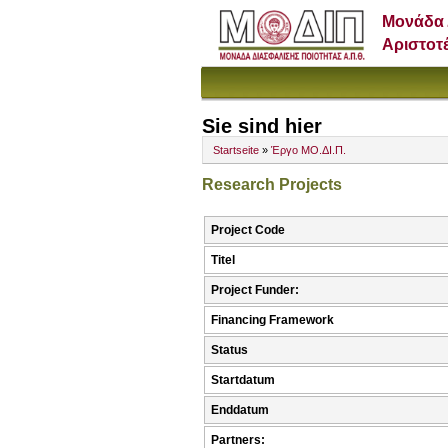
Μονάδα 
Αριστοτ
Sie sind hier
Startseite
»
Έργο ΜΟ.ΔΙ.Π.
Research Projects
Project Code
Titel
Project Funder:
Financing Framework
Status
Startdatum
Enddatum
Partners: