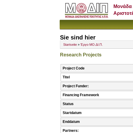
Μονάδα 
Αριστοτ
Sie sind hier
Startseite
»
Έργο ΜΟ.ΔΙ.Π.
Research Projects
Project Code
Titel
Project Funder:
Financing Framework
Status
Startdatum
Enddatum
Partners: