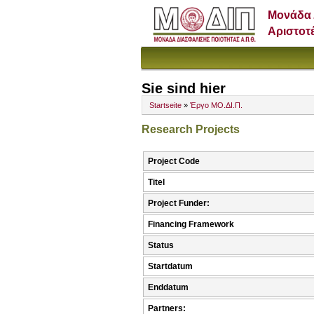
Μονάδα 
Αριστοτ
Sie sind hier
Startseite
»
Έργο ΜΟ.ΔΙ.Π.
Research Projects
Project Code
Titel
Project Funder:
Financing Framework
Status
Startdatum
Enddatum
Partners: