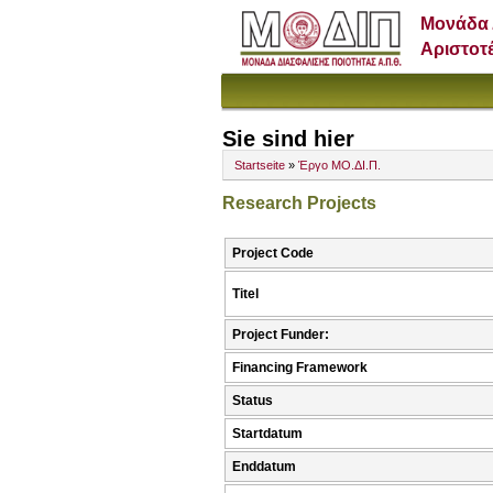
Μονάδα 
Αριστοτ
Sie sind hier
Startseite
»
Έργο ΜΟ.ΔΙ.Π.
Research Projects
Project Code
Titel
Project Funder:
Financing Framework
Status
Startdatum
Enddatum