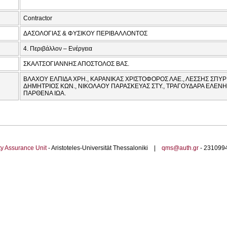
Contractor
ΔΑΣΟΛΟΓΙΑΣ & ΦΥΣΙΚΟΥ ΠΕΡΙΒΑΛΛΟΝΤΟΣ
4. Περιβάλλον – Ενέργεια
ΣΚΑΛΤΣΟΓΙΑΝΝΗΣ ΑΠΟΣΤΟΛΟΣ ΒΑΣ.
ΒΛΑΧΟΥ ΕΛΠΙΔΑ ΧΡΗ., ΚΑΡΑΝΙΚΑΣ ΧΡΙΣΤΟΦΟΡΟΣ ΛΑΕ., ΛΕΣΣΗΣ ΣΠΥΡ
ΔΗΜΗΤΡΙΟΣ ΚΩΝ., ΝΙΚΟΛΑΟΥ ΠΑΡΑΣΚΕΥΑΣ ΣΤΥ., ΤΡΑΓΟΥΔΑΡΑ ΕΛΕΝΗ 
ΠΑΡΘΕΝΑ ΙΩΑ.
ty Assurance Unit
- Aristoteles-Universität Thessaloniki |
qms@auth.gr
- 23109