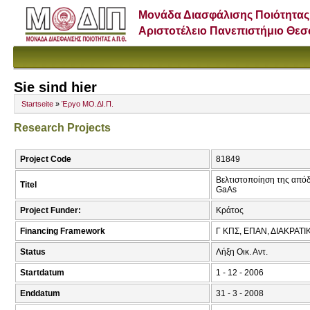
Μονάδα Διασφάλισης Ποιότητας
Αριστοτέλειο Πανεπιστήμιο Θε
Sie sind hier
Startseite
»
Έργο ΜΟ.ΔΙ.Π.
Research Projects
Project Code
81849
Βελτιστοποίηση της από
Titel
GaAs
Project Funder:
Κράτος
Financing Framework
Γ ΚΠΣ, ΕΠΑΝ, ΔΙΑΚΡΑΤ
Status
Λήξη Οικ. Αντ.
Startdatum
1 - 12 - 2006
Enddatum
31 - 3 - 2008