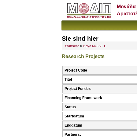
Μονάδα 
Αριστοτ
Sie sind hier
Startseite
»
Έργο ΜΟ.ΔΙ.Π.
Research Projects
Project Code
Titel
Project Funder:
Financing Framework
Status
Startdatum
Enddatum
Partners: