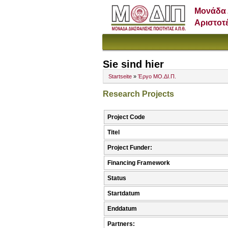
Μονάδα 
Αριστοτ
Sie sind hier
Startseite
»
Έργο ΜΟ.ΔΙ.Π.
Research Projects
Project Code
Titel
Project Funder:
Financing Framework
Status
Startdatum
Enddatum
Partners: