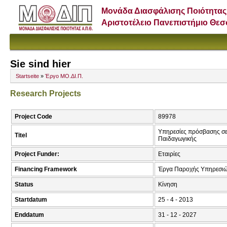
Μονάδα Διασφάλισης Ποιότητας
Αριστοτέλειο Πανεπιστήμιο Θε
Sie sind hier
Startseite
»
Έργο ΜΟ.ΔΙ.Π.
Research Projects
Project Code
89978
Υπηρεσίες πρόσβασης σε
Titel
Παιδαγωγικής
Project Funder:
Εταιρίες
Financing Framework
Έργα Παροχής Υπηρεσιώ
Status
Κίνηση
Startdatum
25 - 4 - 2013
Enddatum
31 - 12 - 2027