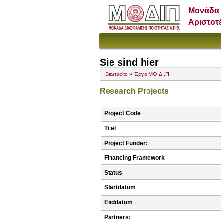
Μονάδα 
Αριστοτ
Sie sind hier
Startseite
»
Έργο ΜΟ.ΔΙ.Π.
Research Projects
Project Code
Titel
Project Funder:
Financing Framework
Status
Startdatum
Enddatum
Partners: