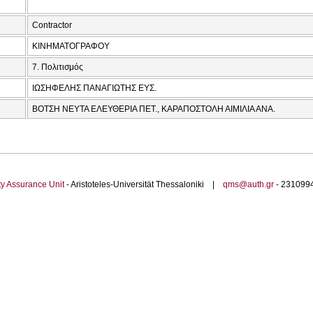
Contractor
ΚΙΝΗΜΑΤΟΓΡΑΦΟΥ
7. Πολιτισμός
ΙΩΣΗΦΕΛΗΣ ΠΑΝΑΓΙΩΤΗΣ ΕΥΣ.
ΒΟΤΣΗ ΝΕΥΤΑ ΕΛΕΥΘΕΡΙΑ ΠΕΤ., ΚΑΡΑΠΟΣΤΟΛΗ ΑΙΜΙΛΙΑ ΑΝΑ.
ty Assurance Unit
- Aristoteles-Universität Thessaloniki |
qms@auth.gr
- 23109