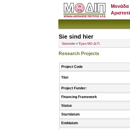
Μονάδα 
Αριστοτ
Sie sind hier
Startseite
»
Έργο ΜΟ.ΔΙ.Π.
Research Projects
Project Code
Titel
Project Funder:
Financing Framework
Status
Startdatum
Enddatum