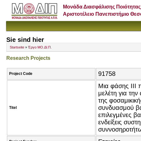
Μονάδα Διασφάλισης Ποιότητας
Αριστοτέλειο Πανεπιστήμιο Θε
Sie sind hier
Startseite
»
Έργο ΜΟ.ΔΙ.Π.
Research Projects
91758
Project Code
Μια φάσης ΙΙΙ 
μελέτη για την
της φοσαμικική
συνδυασμού βα
Titel
επιλεγμένες βα
ενδείξεις συσ
συννοσηροτήτ