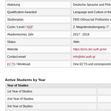
Abteilung
Deutsche Sprache und Phil
Qualification Awarded
Language and Culture in t
Studienplan
PMS Glṓssa kai Politismós
Cycle / Level /
NQF
2. Magisterstudiengang / 7
Akademisches Jahr
2017 - 2018
Status
Aktiv
Website
https://pms.del.auth.gr/el/
Contact email
info@del.auth.gr
ECTS
/ Workload
One ECTS unit corresponds 
Active Students by Year
Year of Studies
1st Year of Studies
2nd Year of Studies
3rd Year of Studies