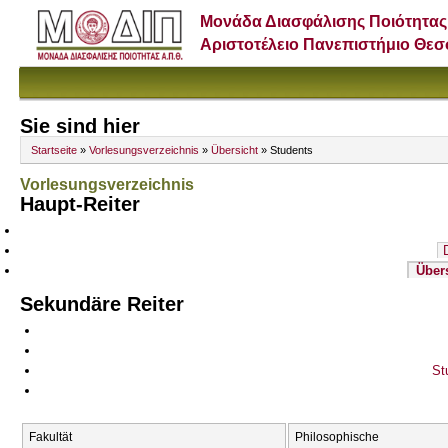
Μονάδα Διασφάλισης Ποιότητας
Αριστοτέλειο Πανεπιστήμιο Θε
Sie sind hier
Startseite
»
Vorlesungsverzeichnis
»
Übersicht
» Students
Vorlesungsverzeichnis
Haupt-Reiter
Über
Sekundäre Reiter
St
Fakultät
Philosophische