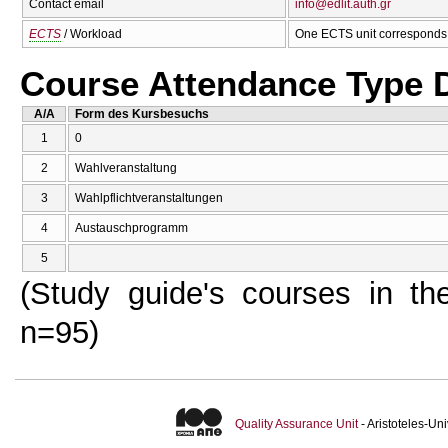
Contact email
info@edlit.auth.gr
ECTS
/ Workload
One ECTS unit corresponds 
Course Attendance Type D
A/A
Form des Kursbesuchs
1
0
2
Wahlveranstaltung
3
Wahlpflichtveranstaltungen
4
Austauschprogramm
5
(Study guide's courses in the
n=95)
Quality Assurance Unit
- Aristoteles-U