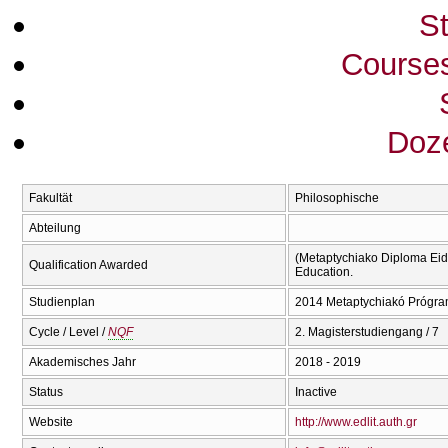
S
Course
Doze
Fakultät
Philosophische
Abteilung
(Metaptychiako Diploma Eidi
Qualification Awarded
Education.
Studienplan
2014 Metaptychiakó Prógra
Cycle / Level /
NQF
2. Magisterstudiengang / 7
Akademisches Jahr
2018 - 2019
Status
Inactive
Website
http://www.edlit.auth.gr