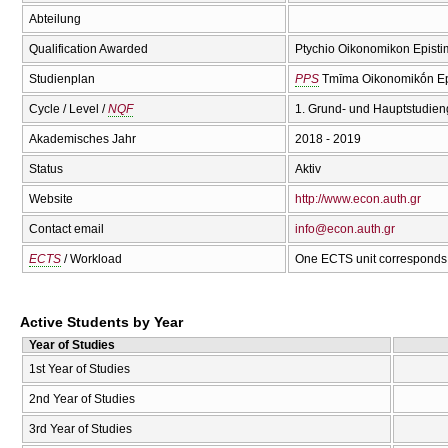
Abteilung
Qualification Awarded
Ptychio Oikonomikon Episti
Studienplan
PPS
Tmīma Oikonomikṓn Ep
Cycle / Level /
NQF
1. Grund- und Hauptstudien
Akademisches Jahr
2018 - 2019
Status
Aktiv
Website
http://www.econ.auth.gr
Contact email
info@econ.auth.gr
ECTS
/ Workload
One ECTS unit corresponds 
Active Students by Year
Year of Studies
1st Year of Studies
2nd Year of Studies
3rd Year of Studies