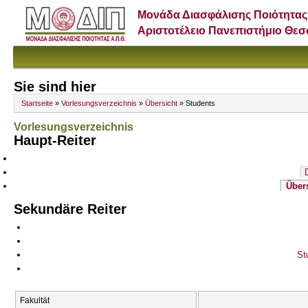
Μονάδα Διασφάλισης Ποιότητας
Αριστοτέλειο Πανεπιστήμιο Θε
Sie sind hier
Startseite
»
Vorlesungsverzeichnis
»
Übersicht
» Students
Vorlesungsverzeichnis
Haupt-Reiter
Über
Sekundäre Reiter
St
Fakultät