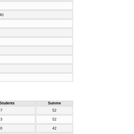
ts)
Students
Summe
37
52
33
52
30
42