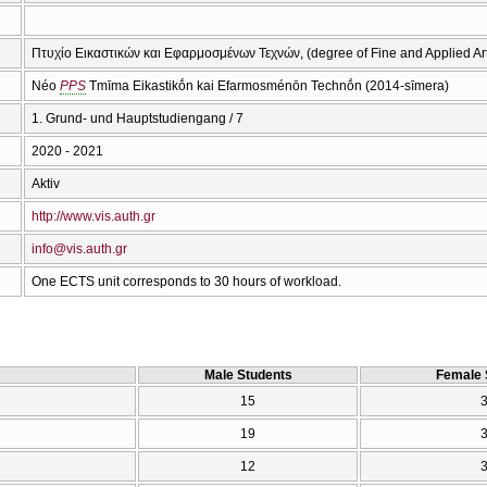
Πτυχίο Εικαστικών και Εφαρμοσμένων Τεχνών, (degree of Fine and Applied Ar
Néo
PPS
Tmīma Eikastikṓn kai Efarmosménōn Technṓn (2014-sīmera)
1. Grund- und Hauptstudiengang / 7
2020 - 2021
Aktiv
http://www.vis.auth.gr
info@vis.auth.gr
One ECTS unit corresponds to 30 hours of workload.
Male Students
Female 
15
19
12