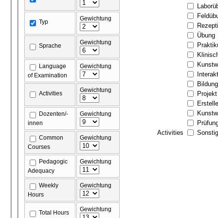
Laborü
Feldüb
Gewichtung
Typ
Rezept
Übung
Gewichtung
Prakti
Sprache
Klinis
Kunstw
Language
Gewichtung
Interak
of Examination
Bildun
Gewichtung
Activities
Projekt
Erstell
Kunstw
Dozenten/-
Gewichtung
Prüfun
innen
Activities
Sonstig
Common
Gewichtung
Courses
Pedagogic
Gewichtung
Adequacy
Weekly
Gewichtung
Hours
Gewichtung
Total Hours