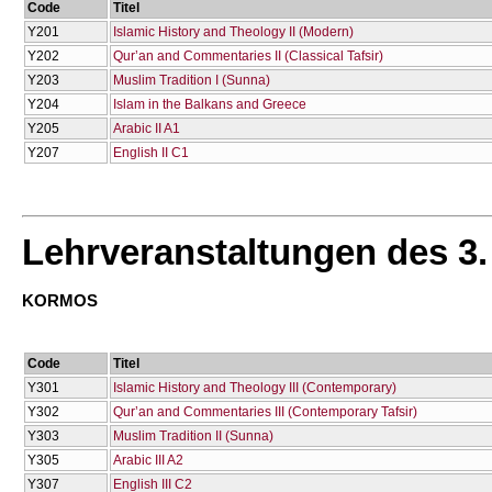
Code
Titel
Υ201
Islamic History and Theology II (Modern)
Υ202
Qur’an and Commentaries II (Classical Tafsir)
Υ203
Muslim Tradition I (Sunna)
Υ204
Islam in the Balkans and Greece
Υ205
Arabic II A1
Υ207
English II C1
Lehrveranstaltungen des 3
KORMOS
Code
Titel
Υ301
Islamic History and Theology III (Contemporary)
Υ302
Qur’an and Commentaries III (Contemporary Tafsir)
Υ303
Μuslim Tradition II (Sunna)
Υ305
Arabic III A2
Υ307
English III C2