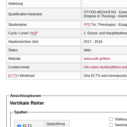
Abteilung
ΠΤΥΧΙΟ ΘΕΟΛΟΓΙΑΣ - Εισαγω
Qualification Awarded
(Degree in Theology - Islam
Studienplan
PPS
Tm. THeologías - Eisa
Cycle / Level /
NQF
1. Grund- und Hauptstudien
Akademisches Jahr
2017 - 2018
Status
Aktiv
Website
www.auth.gr/theo
Contact email
info-islam-studies@theo.aut
ECTS
/ Workload
One ECTS unit corresponds 
Ansichtsoptionen
Vertikale Reiter
Spalten
Vorles
Gewichtung
Semina
ECTS