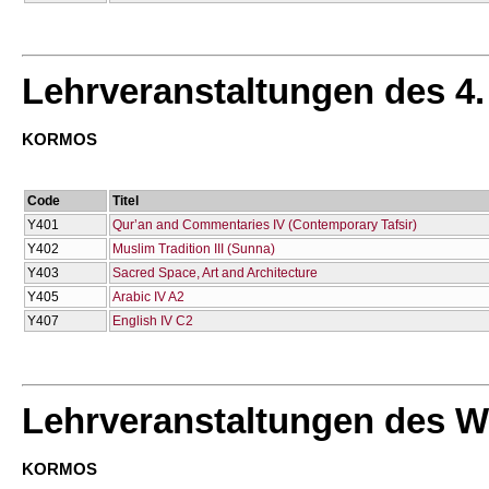
Lehrveranstaltungen des 4
KORMOS
Code
Titel
Υ401
Qur’an and Commentaries IV (Contemporary Tafsir)
Υ402
Muslim Tradition III (Sunna)
Υ403
Sacred Space, Art and Architecture
Υ405
Arabic IV A2
Υ407
English IV C2
Lehrveranstaltungen des W
KORMOS