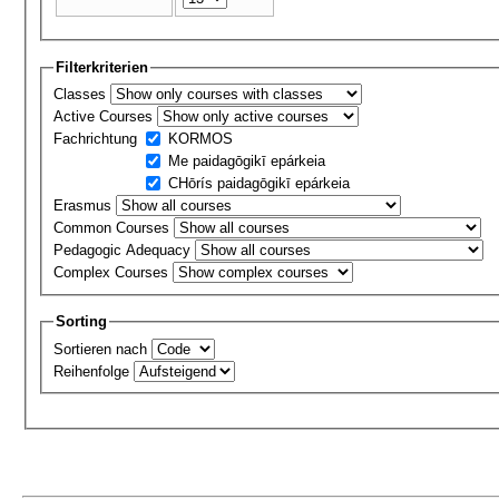
Filterkriterien
Classes
Active Courses
Fachrichtung
KORMOS
Me paidagōgikī epárkeia
CΗōrís paidagōgikī epárkeia
Erasmus
Common Courses
Pedagogic Adequacy
Complex Courses
Sorting
Sortieren nach
Reihenfolge