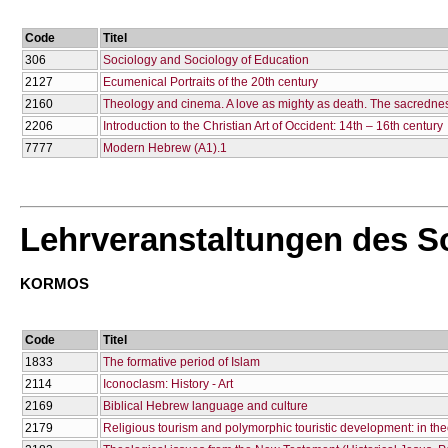
Code
Titel
306
Sociology and Sociology of Education
2127
Ecumenical Portraits of the 20th century
2160
Theology and cinema. A love as mighty as death. The sacredness
2206
Introduction to the Christian Art of Occident: 14th – 16th century
7777
Modern Hebrew (A1).1
Lehrveranstaltungen des 
KORMOS
Code
Titel
1833
The formative period of Islam
2114
Iconoclasm: History - Art
2169
Biblical Hebrew language and culture
2179
Religious tourism and polymorphic touristic development: in the