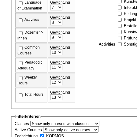
Kunstw
Language
Gewichtung
Interak
of Examination
Bildun
Gewichtung
Activities
Projekt
Erstell
Kunstw
Dozenten/-
Gewichtung
Prüfun
innen
Activities
Sonstig
Common
Gewichtung
Courses
Pedagogic
Gewichtung
Adequacy
Weekly
Gewichtung
Hours
Gewichtung
Total Hours
Filterkriterien
Classes
Active Courses
Fachrichtung
KORMOS