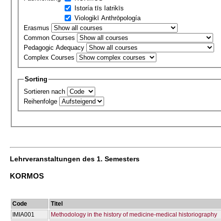
Istoría tīs Iatrikīs
Viologikī Anthrōpología
Erasmus
Common Courses
Pedagogic Adequacy
Complex Courses
Sorting
Sortieren nach
Reihenfolge
Lehrveranstaltungen des 1. Semesters
KORMOS
Code
Titel
ΙΜΙΑ001
Methodology in the history of medicine-medical historiography