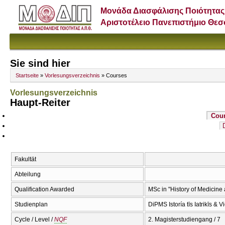
Μονάδα Διασφάλισης Ποιότητας
Αριστοτέλειο Πανεπιστήμιο Θε
Sie sind hier
Startseite
»
Vorlesungsverzeichnis
» Courses
Vorlesungsverzeichnis
Haupt-Reiter
Cou
Fakultät
Abteilung
Qualification Awarded
MSc in "History of Medicine
Studienplan
DiPMS Istoría tīs Iatrikīs & 
Cycle / Level /
NQF
2. Magisterstudiengang / 7