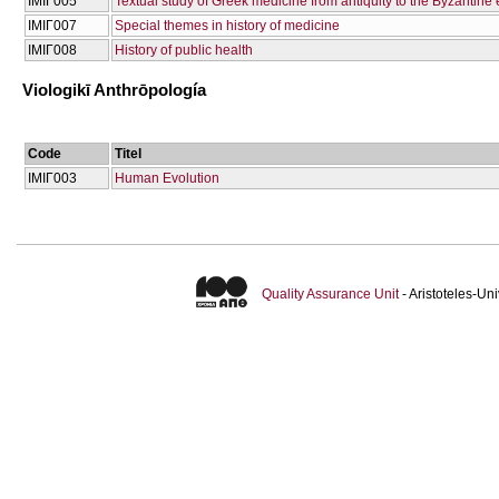
ΙΜΙΓ005
Textual study of Greek medicine from antiquity to the Byzantine 
ΙΜΙΓ007
Special themes in history of medicine
ΙΜΙΓ008
History of public health
Viologikī Anthrōpología
Code
Titel
ΙΜΙΓ003
Human Evolution
Quality Assurance Unit
- Aristoteles-U