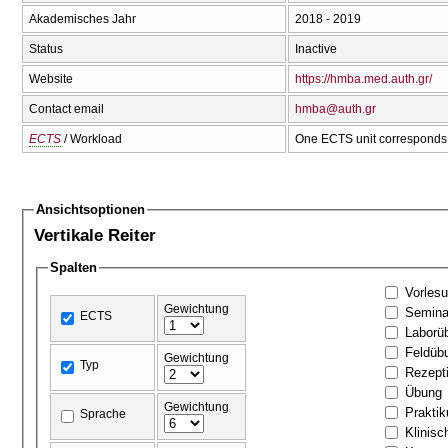
Akademisches Jahr
2018 - 2019
Status
Inactive
Website
https://hmba.med.auth.gr/
Contact email
hmba@auth.gr
ECTS
/ Workload
One ECTS unit corresponds 
Ansichtsoptionen
Vertikale Reiter
Spalten
Vorles
Gewichtung
Semina
ECTS
Laborü
Feldüb
Gewichtung
Typ
Rezept
Übung
Gewichtung
Prakti
Sprache
Klinis