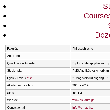
S
Course
Doze
Fakultät
Philosophische
Abteilung
Qualification Awarded
Diploma Metaptychiakon Spo
Studienplan
PMS Anglikés kai Amerikan
Cycle / Level /
NQF
2. Magisterstudiengang / 7
Akademisches Jahr
2018 - 2019
Status
Inactive
Website
www.enl.auth.gr
Contact email
info@enl.auth.gr