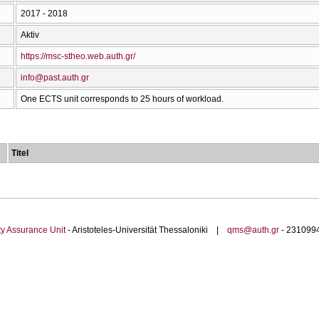
2017 - 2018
Aktiv
https://msc-stheo.web.auth.gr/
info@past.auth.gr
One ECTS unit corresponds to 25 hours of workload.
Titel
ty Assurance Unit
- Aristoteles-Universität Thessaloniki |
qms@auth.gr
- 23109