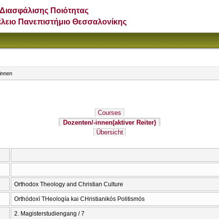
Διασφάλισης Ποιότητας
έλειο Πανεπιστήμιο Θεσσαλονίκης
innen
Courses
Dozenten/-innen
(aktiver Reiter)
Übersicht
Orthodox Theology and Christian Culture
Orthódoxī THeología kai CΗristianikós Politismós
2. Magisterstudiengang / 7