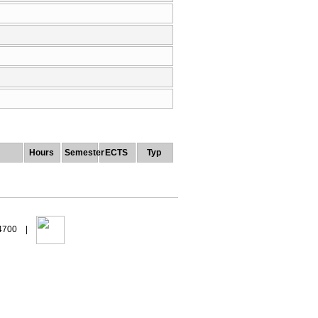
Hours
Semester
ECTS
Typ
94700 |